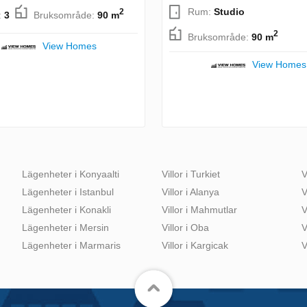
Rum:
Studio
2
:
3
Bruksområde:
90 m
2
Bruksområde:
90 m
View Homes
View Homes
Lägenheter i Konyaalti
Villor i Turkiet
V
Lägenheter i Istanbul
Villor i Alanya
V
Lägenheter i Konakli
Villor i Mahmutlar
V
Lägenheter i Mersin
Villor i Oba
V
Lägenheter i Marmaris
Villor i Kargicak
V