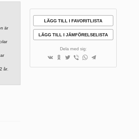
LÄGG TILL I FAVORITLISTA
en är
LÄGG TILL I JÄMFÖRELSELISTA
ılar
Dela med sig:
har
2 år.