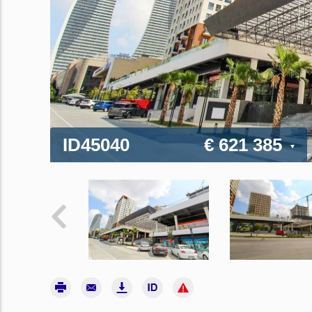
ID45040
€ 621 385