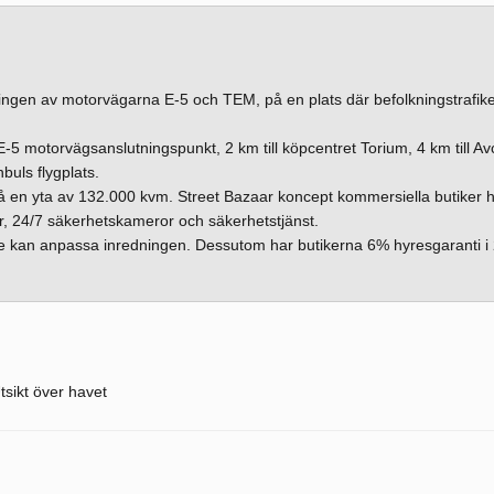
orsningen av motorvägarna E-5 och TEM, på en plats där befolkningstrafik
 E-5 motorvägsanslutningspunkt, 2 km till köpcentret Torium, 4 km till Avc
buls flygplats.
på en yta av 132.000 kvm. Street Bazaar koncept kommersiella butiker 
, 24/7 säkerhetskameror och säkerhetstjänst.
re kan anpassa inredningen. Dessutom har butikerna 6% hyresgaranti i 
tsikt över havet