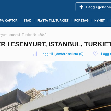
Lägg egendo
 PÅ KARTOR
STAD
FLYTTA TILL TURKIET
FÖRETAG
NYHET
yurt, istanbul, Turkiet Nr. 45040
I ESENYURT, ISTANBUL, TURKIET 
Lägg till i jämförelselista
(
0
)
Lägg ti