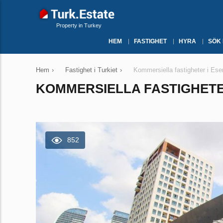
Property in Turkey
HEM
FASTIGHET
HYRA
SÖK
Hem
›
Fastighet i Turkiet
›
Kommersiella fastigheter i Esen
KOMMERSIELLA FASTIGHETER 
852