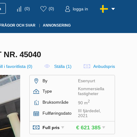
m
(
0
)
(
0
)
logga in
FRÅGOR OCH SVAR
ANNONSERING
NR. 45040
ll i favoritlista
(
0
)
Ställa (1)
Anbudspris
By
Esenyurt
Kommersiella
Type
fastigheter
2
Bruksområde
90 m
III fjärdedel,
Fullføringsdato
2021
€ 621 385
Full pris