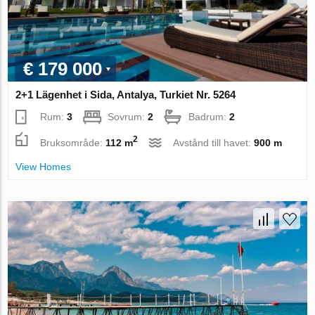
€ 179 000
2+1 Lägenhet i Sida, Antalya, Turkiet Nr. 5264
Rum:
3
Sovrum:
2
Badrum:
2
2
Bruksområde:
112 m
Avstånd till havet:
900 m
View Homes