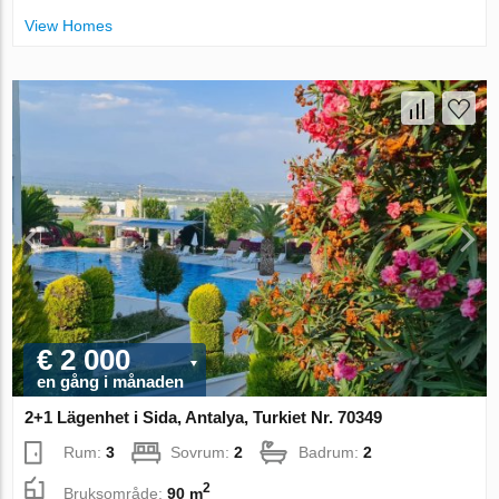
View Homes
€ 2 000
en gång i månaden
2+1 Lägenhet i Sida, Antalya, Turkiet Nr. 70349
Rum:
3
Sovrum:
2
Badrum:
2
2
Bruksområde:
90 m