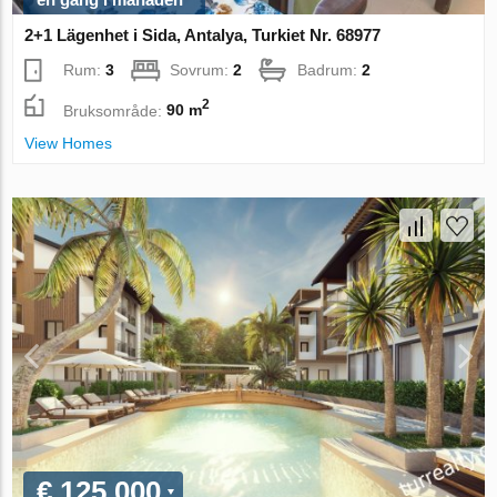
2+1 Lägenhet i Sida, Antalya, Turkiet Nr. 68977
Rum:
3
Sovrum:
2
Badrum:
2
2
Bruksområde:
90 m
View Homes
€ 125 000