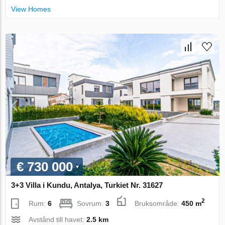
View Homes
€ 730 000
3+3 Villa i Kundu, Antalya, Turkiet Nr. 31627
2
Rum:
6
Sovrum:
3
Bruksområde:
450 m
Avstånd till havet:
2.5 km