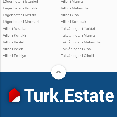
Lägenheter i Istanbul
Villor i Alanya
Lägenheter i Konakli
Villor i Mahmutlar
Lägenheter i Mersin
Villor i Oba
Lägenheter i Marmaris
Villor i Kargicak
Villor i Avsallar
Takvåningar i Turkiet
Villor i Konakli
Takvåningar i Alanya
Villor i Kestel
Takvåningar i Mahmutlar
Villor i Belek
Takvåningar i Oba
Villor i Fethiye
Takvåningar i Cikcilli