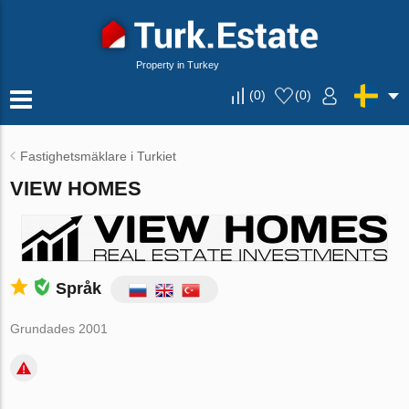
Property in Turkey
(
0
)
(
0
)
Fastighetsmäklare i Turkiet
VIEW HOMES
Språk
Grundades 2001