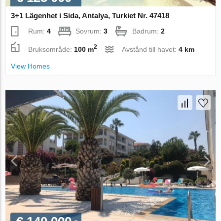
3+1 Lägenhet i Sida, Antalya, Turkiet Nr. 47418
Rum:
4
Sovrum:
3
Badrum:
2
2
Bruksområde:
100 m
Avstånd till havet:
4 km
View Homes