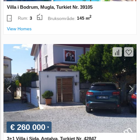
Villa i Bodrum, Mugla, Turkiet Nr. 39105
2
Rum:
3
Bruksområde:
145 m
View Homes
€ 260 000
3+1 Villa i Sida, Antalya, Turkiet Nr. 42847