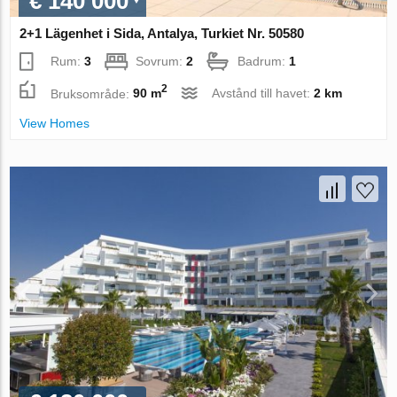
€ 140 000
2+1 Lägenhet i Sida, Antalya, Turkiet Nr. 50580
Rum:
3
Sovrum:
2
Badrum:
1
2
Bruksområde:
90 m
Avstånd till havet:
2 km
View Homes