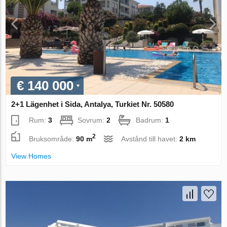
€ 140 000
2+1 Lägenhet i Sida, Antalya, Turkiet Nr. 50580
Rum:
3
Sovrum:
2
Badrum:
1
2
Bruksområde:
90 m
Avstånd till havet:
2 km
View Homes