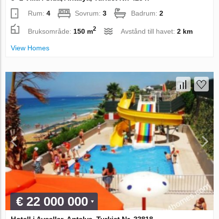
Rum:
4
Sovrum:
3
Badrum:
2
2
Bruksområde:
150 m
Avstånd till havet:
2 km
View Homes
€ 22 000 000