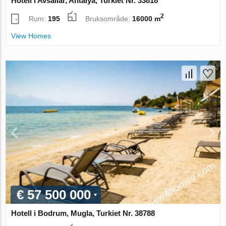
Hotell i Avsallar, Antalya, Turkiet Nr. 33818
2
Rum:
195
Bruksområde:
16000 m
View Homes
€ 57 500 000
Hotell i Bodrum, Mugla, Turkiet Nr. 38788