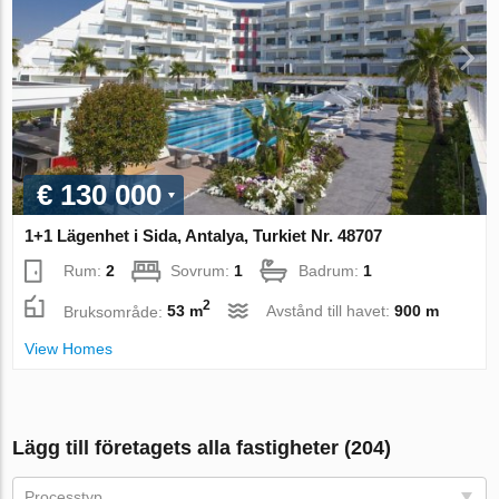
€ 130 000
1+1 Lägenhet i Sida, Antalya, Turkiet Nr. 48707
Rum:
2
Sovrum:
1
Badrum:
1
2
Bruksområde:
53 m
Avstånd till havet:
900 m
View Homes
Lägg till företagets alla fastigheter (204)
Processtyp