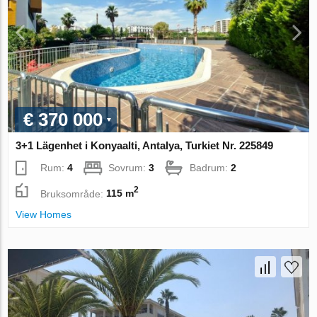
€ 370 000
3+1 Lägenhet i Konyaalti, Antalya, Turkiet Nr. 225849
Rum:
4
Sovrum:
3
Badrum:
2
2
Bruksområde:
115 m
View Homes