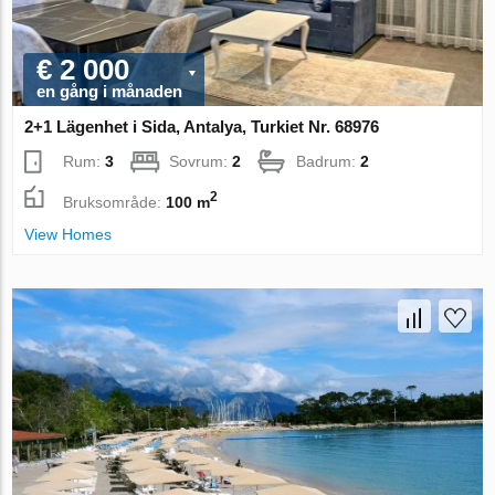
€ 2 000
en gång i månaden
2+1 Lägenhet i Sida, Antalya, Turkiet Nr. 68976
Rum:
3
Sovrum:
2
Badrum:
2
2
Bruksområde:
100 m
View Homes