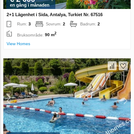
en gång i månaden
2+1 Lägenhet i Sida, Antalya, Turkiet Nr. 67516
Rum:
3
Sovrum:
2
Badrum:
2
2
Bruksområde:
90 m
View Homes