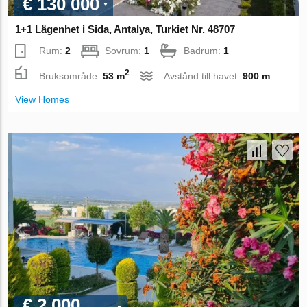
€ 130 000
1+1 Lägenhet i Sida, Antalya, Turkiet Nr. 48707
Rum:
2
Sovrum:
1
Badrum:
1
2
Bruksområde:
53 m
Avstånd till havet:
900 m
View Homes
€ 2 000