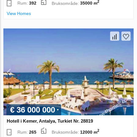
2
Rum:
392
Bruksområde:
35000 m
View Homes
€ 36 000 000
Hotell i Kemer, Antalya, Turkiet Nr. 28819
2
Rum:
265
Bruksområde:
12000 m