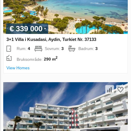
€ 339 000
3+1 Villa i Kusadasi, Aydin, Turkiet Nr. 37133
Rum:
4
Sovrum:
3
Badrum:
3
2
Bruksområde:
290 m
View Homes