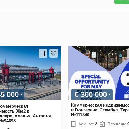
45 000
€ 300 000
Коммерческая недвижимос
оммерческая
в Гюнгёрене, Стамбул, Тур
имость 90м2 в
№111540
ларе, Аланья, Анталья,
 №94698
Комнат:
2
Площадь: