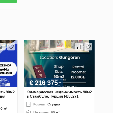
€ 216 375
ть 90м2
Коммерческая недвижимость 90м2
ция
в Стамбуле, Турция №55271
Комнат:
Студия
90 м²
Площадь:
90 м²