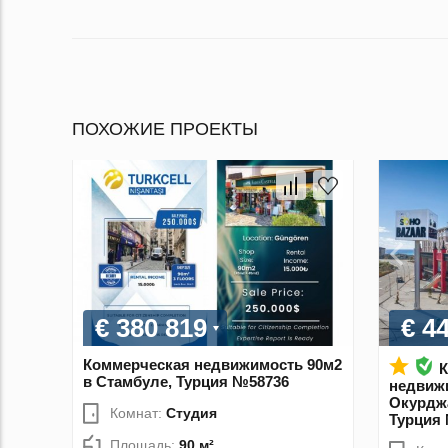
ПОХОЖИЕ ПРОЕКТЫ
€ 380 819
€ 4
Коммерческая недвижимость 90м2
К
в Стамбуле, Турция №58736
недвиж
Окурджа
Комнат:
Студия
Турция
Площадь:
90 м²