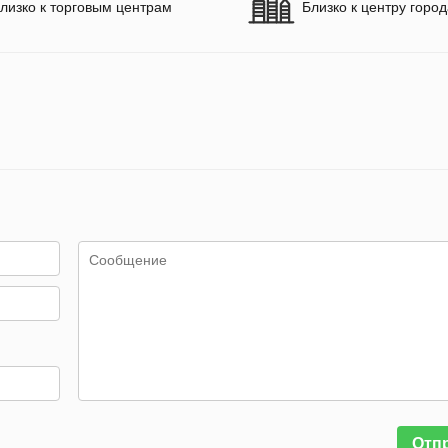
лизко к торговым центрам
Близко к центру горо
Отп