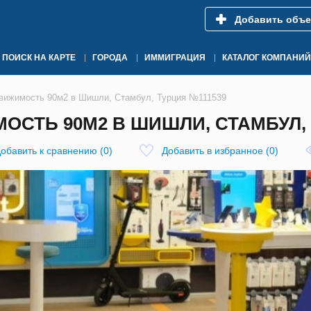
Добавить объе
ПОИСК НА КАРТЕ
ГОРОДА
ИММИГРАЦИЯ
КАТАЛОГ КОМПАНИЙ
вижимость 90м2 в Шишли, Стамбул, Турция №111539
СТЬ 90М2 В ШИШЛИ, СТАМБУЛ, 
обавить к сравнению
(
0
)
Добавить в избранное
(
0
)