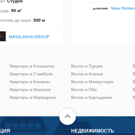
ат:
Студия
View Homes
щадь:
90 м²
тояние до моря:
500 м
MAYALANYA GROUP
Квартиры в Коньяалты
Виллы в Турции
В
Квартиры в Стамбуле
Виллы в Аланье
В
Квартиры в Конаклы
Виллы в Махмутларе
В
Квартиры в Мерсине
Виллы в Оба
В
Квартиры в Мармарисе
Виллы в Каргыджаке
В
ЦИЯ
НЕДВИЖИМОСТЬ