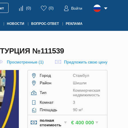
кт
(
0
)
(
0
)
Войти
НОВОСТИ
ВОПРОС-ОТВЕТ
РЕКЛАМА
ТУРЦИЯ №111539
Просмотренные (1)
Предложить свою цену
Город
Стамбул
Район
Шишли
Коммерческая
Тип
недвижимость
Комнат
3
Площадь
90 м²
полная
€ 400 000
стоимость