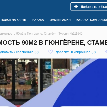
Добавить объе
ПОИСК НА КАРТЕ
ГОРОДА
ИММИГРАЦИЯ
КАТАЛОГ КОМПАНИЙ
вижимость 90м2 в Гюнгёрене, Стамбул, Турция №111540
СТЬ 90М2 В ГЮНГЁРЕНЕ, СТАМБУ
обавить к сравнению
(
0
)
Добавить в избранное
(
0
)