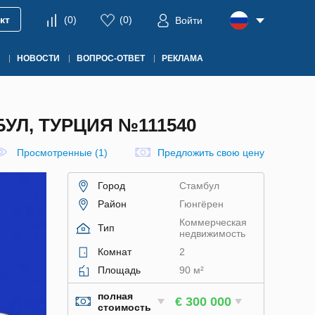
кт
(
0
)
(
0
)
Войти
НОВОСТИ
ВОПРОС-ОТВЕТ
РЕКЛАМА
Л, ТУРЦИЯ №111540
Просмотренные (1)
Предложить свою цену
Город
Стамбул
Район
Гюнгёрен
Коммерческая
Тип
недвижимость
Комнат
2
Площадь
90 м²
полная
€ 300 000
стоимость