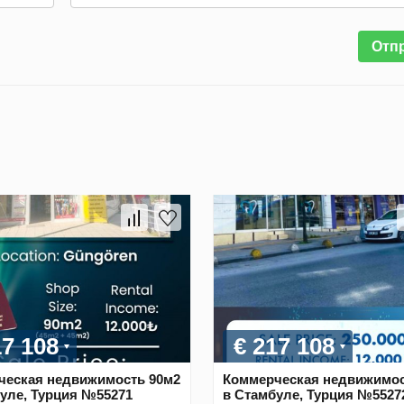
Отп
17 108
€ 217 108
ческая недвижимость 90м2
Коммерческая недвижимос
уле, Турция №55271
в Стамбуле, Турция №5527