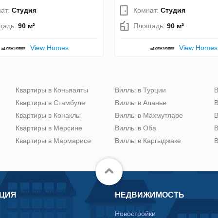
ат:
Студия
Комнат:
Студия
щадь:
90 м²
Площадь:
90 м²
View Homes
View Homes
Квартиры в Коньяалты
Виллы в Турции
В
Квартиры в Стамбуле
Виллы в Аланье
В
Квартиры в Конаклы
Виллы в Махмутларе
В
Квартиры в Мерсине
Виллы в Оба
В
Квартиры в Мармарисе
Виллы в Каргыджаке
В
ЦИЯ
НЕДВИЖИМОСТЬ
Новостройки