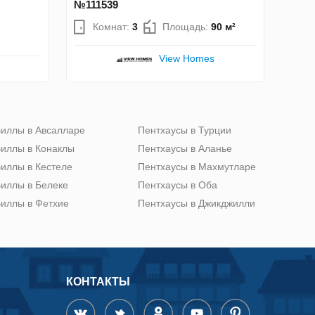
№111539
Комнат:
3
Площадь:
90 м²
View Homes
иллы в Авсалларе
Пентхаусы в Турции
иллы в Конаклы
Пентхаусы в Аланье
иллы в Кестеле
Пентхаусы в Махмутларе
иллы в Белеке
Пентхаусы в Оба
иллы в Фетхие
Пентхаусы в Джикджилли
КОНТАКТЫ