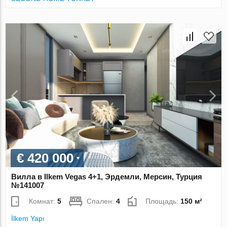
€ 420 000
Вилла в Ilkem Vegas 4+1, Эрдемли, Мерсин, Турция
№141007
Комнат:
5
Спален:
4
Площадь:
150 м²
İlkem Yapı