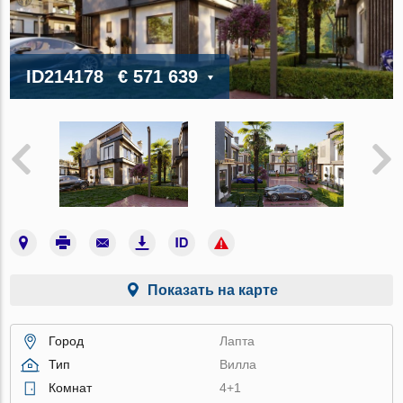
ID214178
€ 571 639
Показать на карте
Город
Лапта
Тип
Вилла
Комнат
4+1