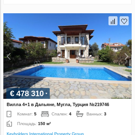
€ 478 310
Вилла 4+1 в Дальяне, Мугла, Турция №219746
Комнат:
5
Спален:
4
Ванных:
3
Площадь:
150 м²
Keyholders International Property Group