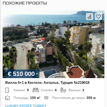
ПОХОЖИЕ ПРОЕКТЫ
€ 510 000
Вилла 4+1 в Кестеле, Анталья, Турция №219018
Комнат:
5
Спален:
4
Ванных:
2
Площадь:
150 м²
Расстояние до моря:
200 м
LUXURY ESTATE TURKEY