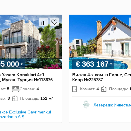
95 000
€ 363 167
 Yasam Konaklari 4+1,
Вилла 4-х ком. в Гирне, С
 Мугла, Турция №113676
Кипр №225787
ат:
5
Спален:
4
Комнат:
4
Площадь:
ных:
3
Площадь:
152 м²
Левередж Инвестм
ekce Exclusive Gayrimenkul
azarlama A.Ş.