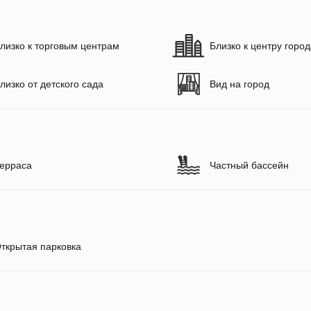
лизко к торговым центрам
Близко к центру горо
лизко от детского сада
Вид на город
ерраса
Частный бассейн
ткрытая парковка