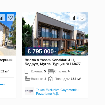
€ 795 000
еверный
Вилла в Yasam Konaklari 4+1,
Бодрум, Мугла, Турция №113677
152 м²
Комнат:
5
Спален:
4
Ванных:
3
Площадь:
153 м²
ентс
Tekce Exclusive Gayrimenkul
Pazarlama A.Ş.