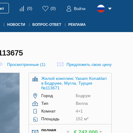
кт
(
0
)
(
0
)
Войти
НОВОСТИ
ВОПРОС-ОТВЕТ
РЕКЛАМА
13675
Просмотренные (1)
Предложить свою цену
Жилой комплекс Yasam Konaklari
в Бодруме, Мугла, Турция
№113671
Город
Бодрум
Тип
Вилла
Комнат
4+1
Площадь
152 м²
полная
€ 742 000