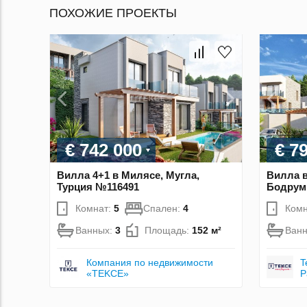
ПОХОЖИЕ ПРОЕКТЫ
€ 742 000
€ 7
Вилла 4+1 в Милясе, Мугла,
Вилла в
Турция №116491
Бодрум,
Комнат:
5
Спален:
4
Комн
Ванных:
3
Площадь:
152 м²
Ван
Компания по недвижимости
T
«TEKCE»
P