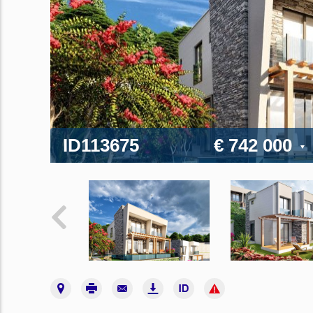
ID113675
€ 742 000