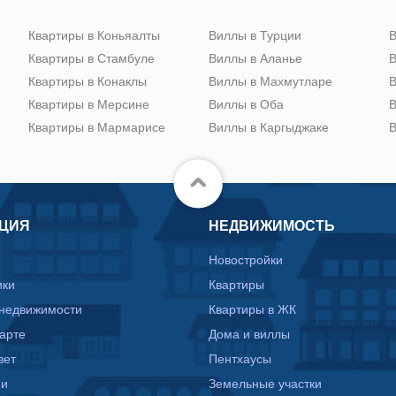
Квартиры в Коньяалты
Виллы в Турции
В
Квартиры в Стамбуле
Виллы в Аланье
В
Квартиры в Конаклы
Виллы в Махмутларе
В
Квартиры в Мерсине
Виллы в Оба
В
Квартиры в Мармарисе
Виллы в Каргыджаке
В
ЦИЯ
НЕДВИЖИМОСТЬ
Новостройки
ики
Квартиры
 недвижимости
Квартиры в ЖК
карте
Дома и виллы
вет
Пентхаусы
ии
Земельные участки