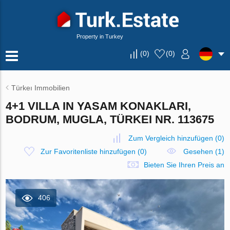
Property in Turkey
(
0
)
(
0
)
Türkeı Immobilien
4+1 VILLA IN YASAM KONAKLARI,
BODRUM, MUGLA, TÜRKEI NR. 113675
Zum Vergleich hinzufügen
(
0
)
Zur Favoritenliste hinzufügen
(
0
)
Gesehen (1)
Bieten Sie Ihren Preis an
406