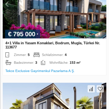
€ 795 000
4+1 Villa in Yasam Konaklari, Bodrum, Mugla, Türkei Nr.
113677
Zimmer:
5
Schlafzimmer:
4
Badezimmer:
3
Wohnfläche:
153 m²
Tekce Exclusive Gayrimenkul Pazarlama A.Ş.