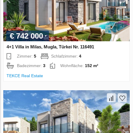
€ 742 000
4+1 Villa in Milas, Mugla, Türkei Nr. 116491
Zimmer:
5
Schlafzimmer:
4
Badezimmer:
3
Wohnfläche:
152 m²
TEKCE Real Estate