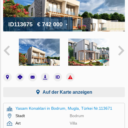
ID113675
€ 742 000
Auf der Karte anzeigen
Yasam Konaklari in Bodrum, Mugla, Türkei Nr.113671
Stadt
Bodrum
Art
Villa