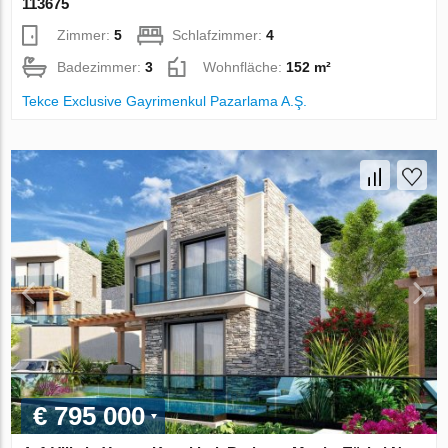
113675
Zimmer:
5
Schlafzimmer:
4
Badezimmer:
3
Wohnfläche:
152 m²
Tekce Exclusive Gayrimenkul Pazarlama A.Ş.
€ 795 000