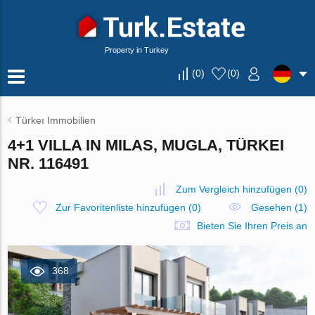
Property in Turkey
(
0
)
(
0
)
Türkeı Immobilien
4+1 VILLA IN MILAS, MUGLA, TÜRKEI
NR. 116491
Zum Vergleich hinzufügen
(
0
)
Zur Favoritenliste hinzufügen
(
0
)
Gesehen (1)
Bieten Sie Ihren Preis an
368