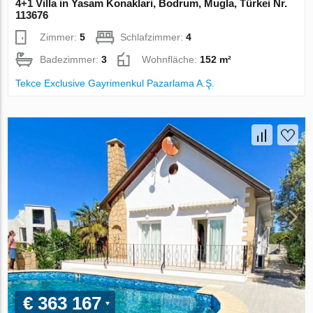
4+1 Villa in Yasam Konaklari, Bodrum, Mugla, Türkei Nr.
113676
Zimmer:
5
Schlafzimmer:
4
Badezimmer:
3
Wohnfläche:
152 m²
Tekce Exclusive Gayrimenkul Pazarlama A.Ş.
€ 363 167