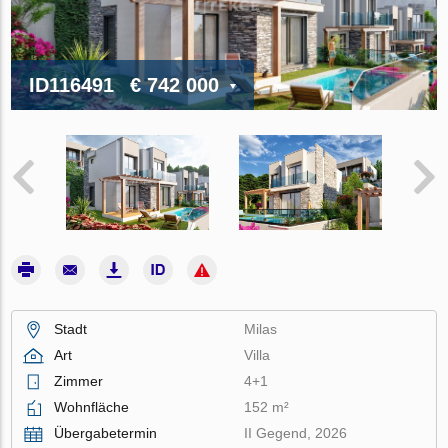
ID116491
€ 742 000
Stadt
Milas
Art
Villa
Zimmer
4+1
Wohnfläche
152 m²
Übergabetermin
II Gegend, 2026