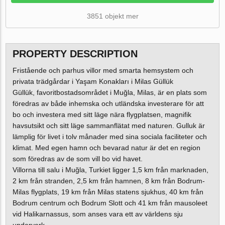
3851 objekt mer
PROPERTY DESCRIPTION
Fristående och parhus villor med smarta hemsystem och
privata trädgårdar i Yaşam Konakları i Milas Güllük
Güllük, favoritbostadsområdet i Muğla, Milas, är en plats som
föredras av både inhemska och utländska investerare för att
bo och investera med sitt läge nära flygplatsen, magnifik
havsutsikt och sitt läge sammanflätat med naturen. Gulluk är
lämplig för livet i tolv månader med sina sociala faciliteter och
klimat. Med egen hamn och bevarad natur är det en region
som föredras av de som vill bo vid havet.
Villorna till salu i Muğla, Turkiet ligger 1,5 km från marknaden,
2 km från stranden, 2,5 km från hamnen, 8 km från Bodrum-
Milas flygplats, 19 km från Milas statens sjukhus, 40 km från
Bodrum centrum och Bodrum Slott och 41 km från mausoleet
vid Halikarnassus, som anses vara ett av världens sju
underverk.