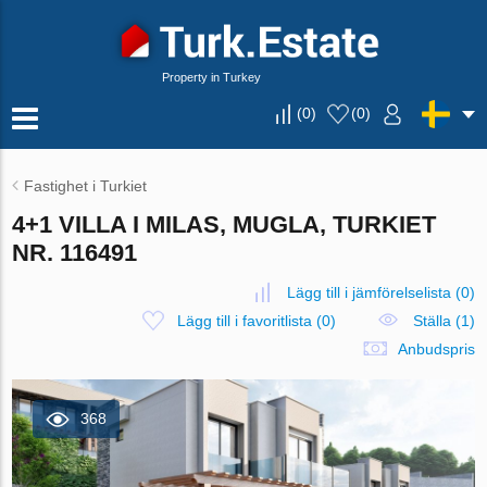
Property in Turkey
(
0
)
(
0
)
Fastighet i Turkiet
4+1 VILLA I MILAS, MUGLA, TURKIET
NR. 116491
Lägg till i jämförelselista
(
0
)
Lägg till i favoritlista
(
0
)
Ställa (1)
Anbudspris
368