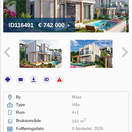
ID116491
€ 742 000
By
Milas
Type
Villa
Rum
4+1
2
Bruksområde
152 m
Fullføringsdato
II fjärdedel, 2026