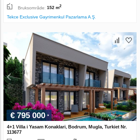
2
Bruksområde:
152 m
Tekce Exclusive Gayrimenkul Pazarlama A.Ş.
€ 795 000
4+1 Villa i Yasam Konaklari, Bodrum, Mugla, Turkiet Nr.
113677