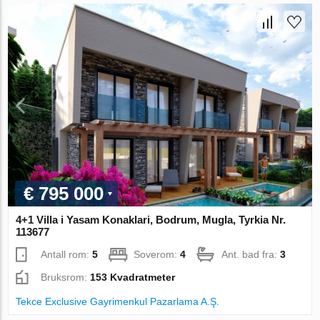
€ 795 000
4+1 Villa i Yasam Konaklari, Bodrum, Mugla, Tyrkia Nr.
113677
Antall rom:
5
Soverom:
4
Ant. bad fra:
3
Bruksrom:
153 Kvadratmeter
Tekce Exclusive Gayrimenkul Pazarlama A.Ş.