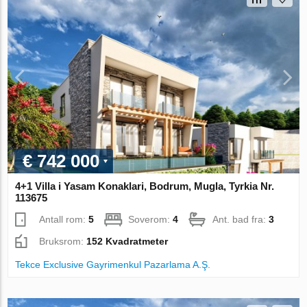
€ 742 000
4+1 Villa i Yasam Konaklari, Bodrum, Mugla, Tyrkia Nr.
113675
Antall rom:
5
Soverom:
4
Ant. bad fra:
3
Bruksrom:
152 Kvadratmeter
Tekce Exclusive Gayrimenkul Pazarlama A.Ş.