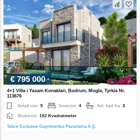
€ 795 000
4+1 Villa i Yasam Konaklari, Bodrum, Mugla, Tyrkia Nr.
113676
Antall rom:
5
Soverom:
4
Ant. bad fra:
3
Bruksrom:
152 Kvadratmeter
Tekce Exclusive Gayrimenkul Pazarlama A.Ş.