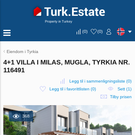
Property in Turkey
(
0
)
(
0
)
Eiendom i Tyrkia
4+1 VILLA I MILAS, MUGLA, TYRKIA NR.
116491
Legg til i sammenligningsliste
(
0
)
Legg til i favorittlisten
(
0
)
Sett (1)
Tilby prisen
368