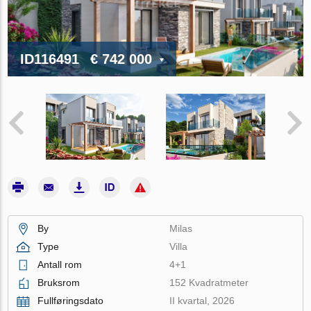
ID116491
€ 742 000
By
Milas
Type
Villa
Antall rom
4+1
Bruksrom
152 Kvadratmeter
Fullføringsdato
II kvartal, 2026