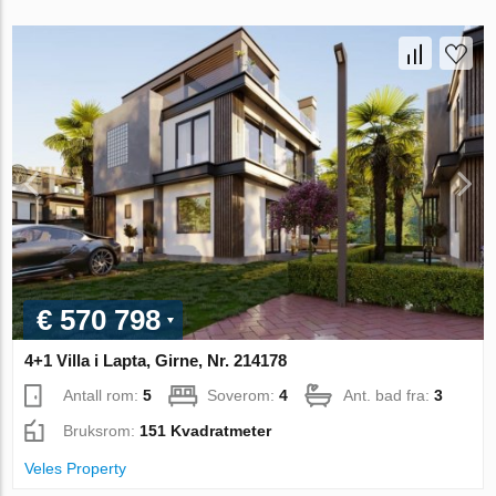
€ 570 798
4+1 Villa i Lapta, Girne, Nr. 214178
Antall rom:
5
Soverom:
4
Ant. bad fra:
3
Bruksrom:
151 Kvadratmeter
Veles Property