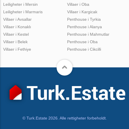
Leiligheter i Mersin
Villaer i Oba
Leiligheter i Marmaris
Villaer i Kargicak
Villaer i Avsallar
Penthouse i Tyrkia
Villaer i Konaklı
Penthouse i Alanya
Villaer i Kestel
Penthouse i Mahmutlar
Villaer i Belek
Penthouse i Oba
Villaer i Fethiye
Penthouse i Cikcilli
© Turk.Estate 2026. Alle rettigheter forbeholdt.