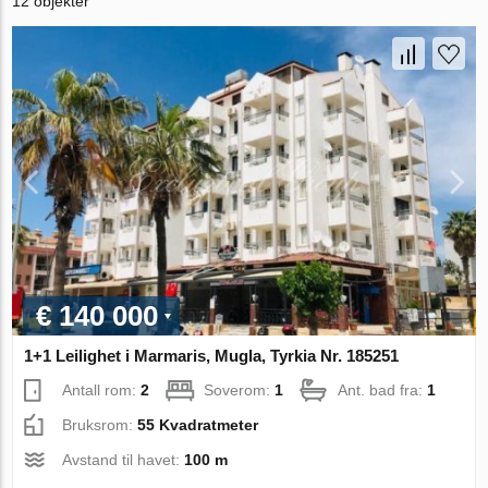
12 objekter
€ 140 000
1+1 Leilighet i Marmaris, Mugla, Tyrkia Nr. 185251
Antall rom:
2
Soverom:
1
Ant. bad fra:
1
Bruksrom:
55 Kvadratmeter
Avstand til havet:
100 m