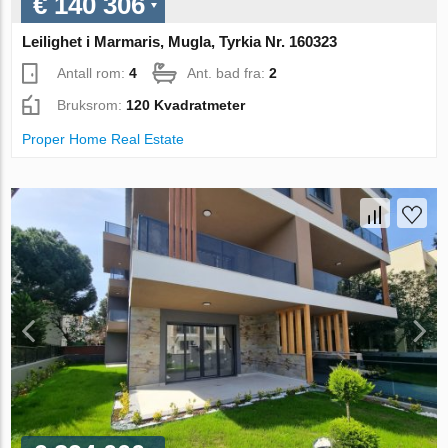
€ 140 306
Leilighet i Marmaris, Mugla, Tyrkia Nr. 160323
Antall rom:
4
Ant. bad fra:
2
Bruksrom:
120 Kvadratmeter
Proper Home Real Estate