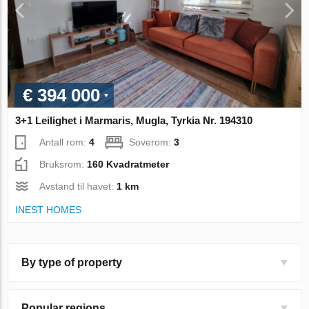
€ 394 000
3+1 Leilighet i Marmaris, Mugla, Tyrkia Nr. 194310
Antall rom:
4
Soverom:
3
Bruksrom:
160 Kvadratmeter
Avstand til havet:
1 km
INEST HOMES
By type of property
Popular regions