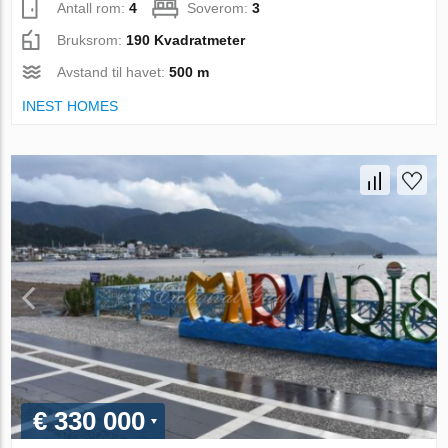
Antall rom:
4
Soverom:
3
Bruksrom:
190 Kvadratmeter
Avstand til havet:
500 m
INEST HOMES
€ 330 000