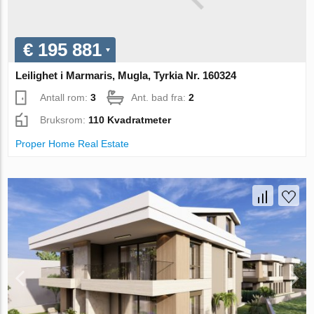
€ 195 881
Leilighet i Marmaris, Mugla, Tyrkia Nr. 160324
Antall rom:
3
Ant. bad fra:
2
Bruksrom:
110 Kvadratmeter
Proper Home Real Estate