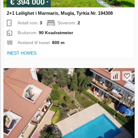
€ 394 000
2+1 Leilighet i Marmaris, Mugla, Tyrkia Nr. 194308
Antall rom:
3
Soverom:
2
Bruksrom:
90 Kvadratmeter
Avstand til havet:
800 m
INEST HOMES