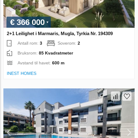
€ 366 000
2+1 Leilighet i Marmaris, Mugla, Tyrkia Nr. 194309
Antall rom:
3
Soverom:
2
Bruksrom:
85 Kvadratmeter
Avstand til havet:
600 m
INEST HOMES