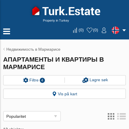
Property in Turkey
(
0
)
(
0
)
Недвижимость в Мармарисе
АПАРТАМЕНТЫ И КВАРТИРЫ В
МАРМАРИСЕ
Lagre søk
Filtre
4
Vis på kart
Popularitet