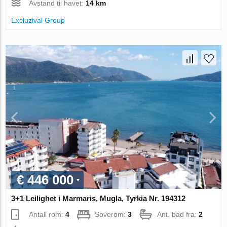
Avstand til havet:
14 km
Excluzival Group
€ 446 000
3+1 Leilighet i Marmaris, Mugla, Tyrkia Nr. 194312
Antall rom:
4
Soverom:
3
Ant. bad fra:
2