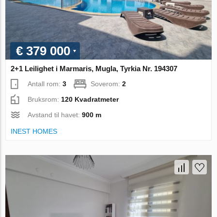
€ 379 000
2+1 Leilighet i Marmaris, Mugla, Tyrkia Nr. 194307
Antall rom:
3
Soverom:
2
Bruksrom:
120 Kvadratmeter
Avstand til havet:
900 m
INEST HOMES