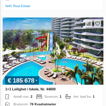
Sefir Real Estate
€ 185 678
1+1 Leilighet i Iskele, Nr. 44600
Antall rom:
2
Soverom:
1
Ant. bad fra:
1
Bruksrom:
76 Kvadratmeter