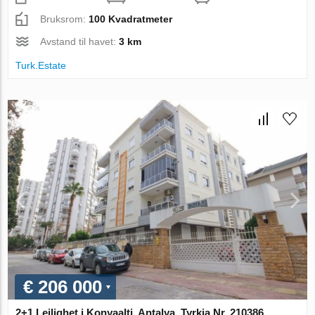
Bruksrom:
100 Kvadratmeter
Avstand til havet:
3 km
Turk.Estate
€ 206 000
2+1 Leilighet i Konyaalti, Antalya, Tyrkia Nr. 210386