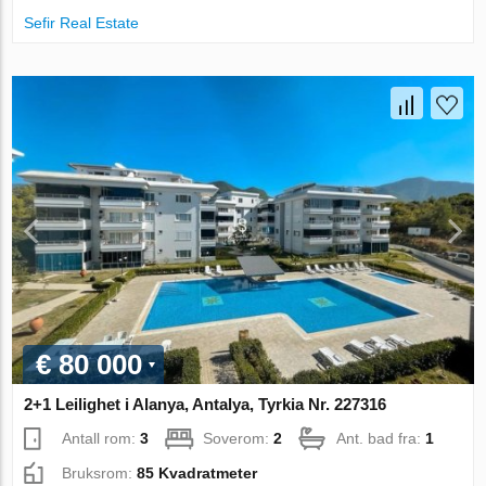
Sefir Real Estate
€ 80 000
2+1 Leilighet i Alanya, Antalya, Tyrkia Nr. 227316
Antall rom:
3
Soverom:
2
Ant. bad fra:
1
Bruksrom:
85 Kvadratmeter