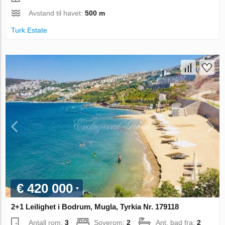
Avstand til havet:
500 m
Turk.Estate
€ 420 000
2+1 Leilighet i Bodrum, Mugla, Tyrkia Nr. 179118
Antall rom:
3
Soverom:
2
Ant. bad fra:
2