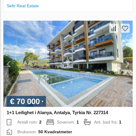
Sefir Real Estate
€ 70 000
1+1 Leilighet i Alanya, Antalya, Tyrkia Nr. 227314
Antall rom:
2
Soverom:
1
Ant. bad fra:
1
Bruksrom:
50 Kvadratmeter