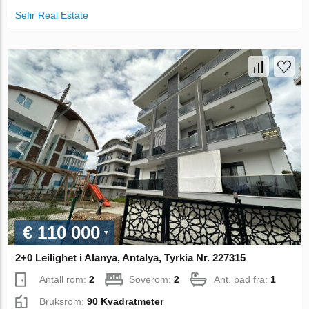
Sefir Real Estate
€ 110 000
2+0 Leilighet i Alanya, Antalya, Tyrkia Nr. 227315
Antall rom:
2
Soverom:
2
Ant. bad fra:
1
Bruksrom:
90 Kvadratmeter