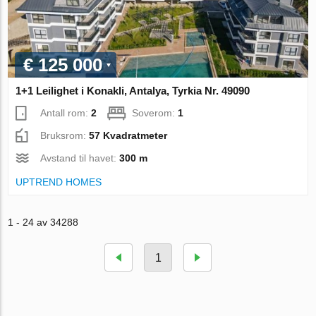
€ 125 000
1+1 Leilighet i Konakli, Antalya, Tyrkia Nr. 49090
Antall rom:
2
Soverom:
1
Bruksrom:
57 Kvadratmeter
Avstand til havet:
300 m
UPTREND HOMES
1 - 24 av 34288
1