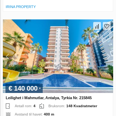
IRINA PROPERTY
€ 140 000
Leilighet i Mahmutlar, Antalya, Tyrkia Nr. 215845
Antall rom:
4
Bruksrom:
148 Kvadratmeter
Avstand til havet:
400 m