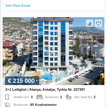
Sefir Real Estate
€ 215 000
2+1 Leilighet i Alanya, Antalya, Tyrkia Nr. 227307
Antall rom:
3
Soverom:
2
Ant. bad fra:
2
Bruksrom:
85 Kvadratmeter