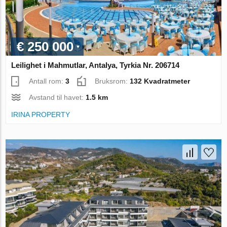
€ 250 000
Leilighet i Mahmutlar, Antalya, Tyrkia Nr. 206714
Antall rom:
3
Bruksrom:
132 Kvadratmeter
Avstand til havet:
1.5 km
IRINA PROPERTY