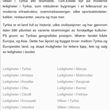
villaer i Tyrkia økt dramatisk. Turk.Estate byr på moderne
leiligheter i Tyrkia, som inkluderer bygninger i et fellesareal av
moderne infrastruktur, svømmebassenger, ulike sportsaktiviteter,
kaféer, restauranter, sauna og mye mer.
Tyrkia er et land full av historie, ulike sivilisasjoner, og har gjennom
tiden blitt påvirket av varierte strømninger av forskjellige kulturer.
På grunn av Tyrkias geografiske posisjon, tilhører landet både
Europa, og Asia. Dette har åpnet og bygget broer mellom Tyrkia og
Europeiske land, og skapt muligheter for lettere kjøp, leie og salg
av leiligheter i landet.
Leiligheter i Tyrkia
Leiligheter i Alanya
Leiligheter i Antalya
Leiligheter i Mahmutlar
Leiligheter i Avsallar
Leiligheter i Kargicak
Leiligheter i Oba
Leiligheter i Kemer
Leiligheter i Cikcilli
Leiligheter i Fethiye
Leiligheter i Konyaalti
Villaer i Tyrkia
Leiligheter i Istanbul
Villaer i Alanya