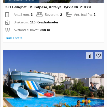
2+1 Leilighet i Muratpasa, Antalya, Tyrkia Nr. 210381
Antall rom:
3
Soverom:
2
Ant. bad fra:
2
Bruksrom:
110 Kvadratmeter
Avstand til havet:
800 m
Turk.Estate