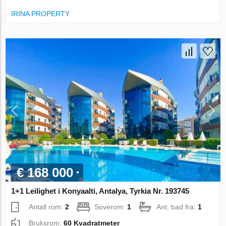
IRINA PROPERTY
€ 168 000
1+1 Leilighet i Konyaalti, Antalya, Tyrkia Nr. 193745
Antall rom:
2
Soverom:
1
Ant. bad fra:
1
Bruksrom:
60 Kvadratmeter