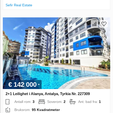
Sefir Real Estate
€ 142 000
2+1 Leilighet i Alanya, Antalya, Tyrkia Nr. 227309
Antall rom:
3
Soverom:
2
Ant. bad fra:
1
Bruksrom:
95 Kvadratmeter