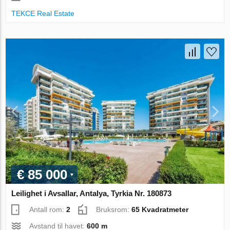
TEKCE Real Estate
€ 85 000
Leilighet i Avsallar, Antalya, Tyrkia Nr. 180873
Antall rom:
2
Bruksrom:
65 Kvadratmeter
Avstand til havet:
600 m