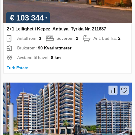
€ 103 344
2+1 Leilighet i Kepez, Antalya, Tyrkia Nr. 211687
Antall rom:
3
Soverom:
2
Ant. bad fra:
2
Bruksrom:
90 Kvadratmeter
Avstand til havet:
8 km
Turk.Estate