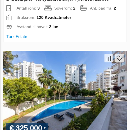
Antall rom:
3
Soverom:
2
Ant. bad fra:
2
Bruksrom:
120 Kvadratmeter
Avstand til havet:
2 km
Turk.Estate
€ 325 000