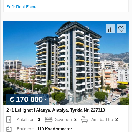
Sefir Real Estate
€ 170 000
2+1 Leilighet i Alanya, Antalya, Tyrkia Nr. 227313
Antall rom:
3
Soverom:
2
Ant. bad fra:
2
Bruksrom:
110 Kvadratmeter