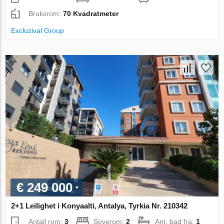
Bruksrom:
70 Kvadratmeter
Excluzival Group
€ 249 000
2+1 Leilighet i Konyaalti, Antalya, Tyrkia Nr. 210342
Antall rom:
3
Soverom:
2
Ant. bad fra:
1