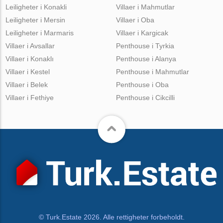
Leiligheter i Konakli
Villaer i Mahmutlar
Leiligheter i Mersin
Villaer i Oba
Leiligheter i Marmaris
Villaer i Kargicak
Villaer i Avsallar
Penthouse i Tyrkia
Villaer i Konaklı
Penthouse i Alanya
Villaer i Kestel
Penthouse i Mahmutlar
Villaer i Belek
Penthouse i Oba
Villaer i Fethiye
Penthouse i Cikcilli
© Turk.Estate 2026. Alle rettigheter forbeholdt.