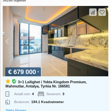
34288 objekter
€ 679 000
3+1 Leilighet i Yekta Kingdom Premium,
Mahmutlar, Antalya, Tyrkia Nr. 166581
Antall rom:
4
Soverom:
3
Bruksrom:
194.1 Kvadratmeter
Yekta Homes