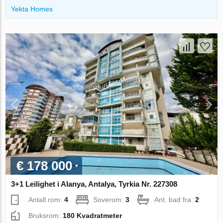
Yekta Homes
€ 178 000
3+1 Leilighet i Alanya, Antalya, Tyrkia Nr. 227308
Antall rom:
4
Soverom:
3
Ant. bad fra:
2
Bruksrom:
180 Kvadratmeter