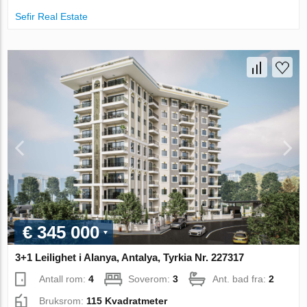
Sefir Real Estate
€ 345 000
3+1 Leilighet i Alanya, Antalya, Tyrkia Nr. 227317
Antall rom:
4
Soverom:
3
Ant. bad fra:
2
Bruksrom:
115 Kvadratmeter