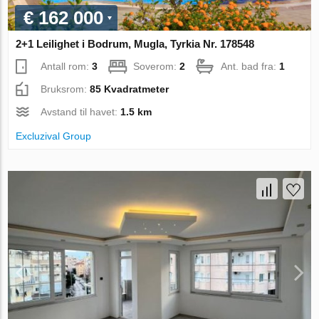
€ 162 000
2+1 Leilighet i Bodrum, Mugla, Tyrkia Nr. 178548
Antall rom:
3
Soverom:
2
Ant. bad fra:
1
Bruksrom:
85 Kvadratmeter
Avstand til havet:
1.5 km
Excluzival Group