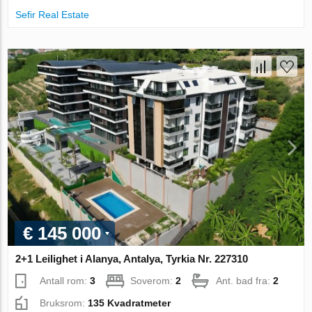
Sefir Real Estate
€ 145 000
2+1 Leilighet i Alanya, Antalya, Tyrkia Nr. 227310
Antall rom:
3
Soverom:
2
Ant. bad fra:
2
Bruksrom:
135 Kvadratmeter