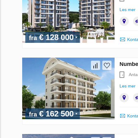
Les mer
€ 128 000
fra
Konta
Number
Anta
Les mer
€ 162 500
fra
Konta