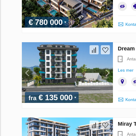
€ 780 000
Konta
Dream H
Anta
Les mer
€ 135 000
fra
Konta
Miray T
Anta