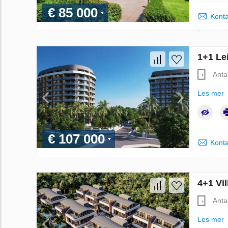
€ 85 000
Konta
1+1 Lei
Anta
Les mer
€ 107 000
Konta
4+1 Vil
Anta
Les mer