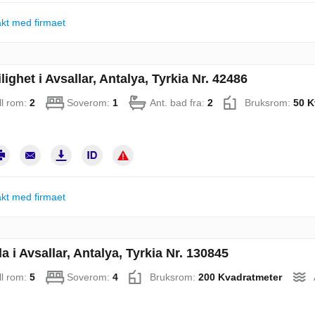
kt med firmaet
lighet i Avsallar, Antalya, Tyrkia Nr. 42486
ll rom:
2
Soverom:
1
Ant. bad fra:
2
Bruksrom:
50 K
kt med firmaet
la i Avsallar, Antalya, Tyrkia Nr. 130845
ll rom:
5
Soverom:
4
Bruksrom:
200 Kvadratmeter