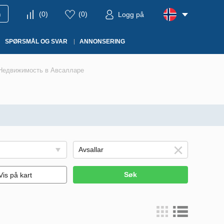
m
(
0
)
(
0
)
Logg på
SPØRSMÅL OG SVAR
ANNONSERING
Недвижимость в Авсалларе
Søk
Vis på kart