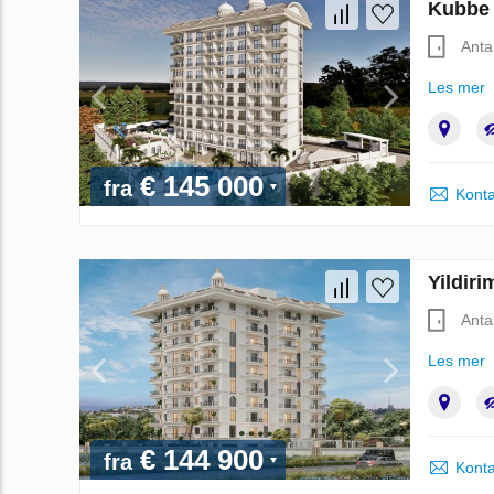
Kubbe 
Anta
Les mer
€ 145 000
fra
Konta
Yildiri
Anta
Les mer
€ 144 900
fra
Konta