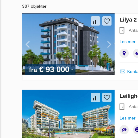
987 objekter
Lilya 2
Anta
Les mer
€ 93 000
fra
Konta
Leiligh
Anta
Les mer