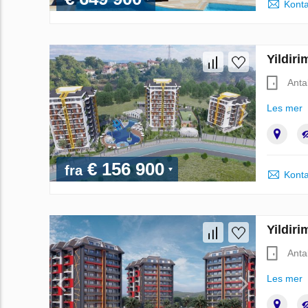
Konta
Yildiri
Anta
Les mer
€ 156 900
fra
Konta
Yildiri
Anta
Les mer