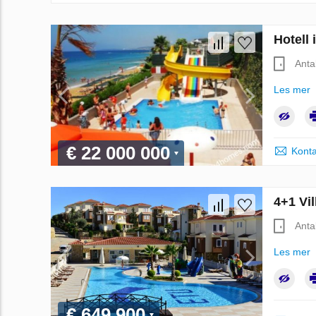
Hotell 
Anta
Les mer
€ 22 000 000
Konta
4+1 Vil
Anta
Les mer
€ 649 900