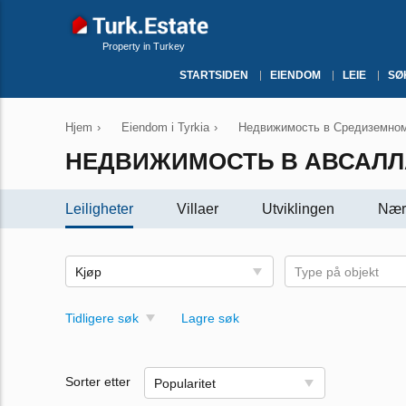
Property in Turkey
STARTSIDEN
EIENDOM
LEIE
SØ
Hjem
›
Eiendom i Tyrkia
›
Недвижимость в Средиземномо
НЕДВИЖИМОСТЬ В АВСАЛЛ
Leiligheter
Villaer
Utviklingen
Nær
Kjøp
Type på objekt
Tidligere søk
Lagre søk
Sorter etter
Popularitet