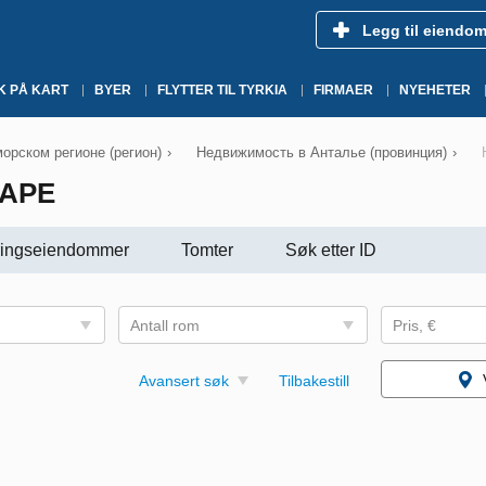
Legg til eiendo
K PÅ KART
BYER
FLYTTER TIL TYRKIA
FIRMAER
NYEHETER
рском регионе (регион)
›
Недвижимость в Анталье (провинция)
›
АРЕ
ingseiendommer
Tomter
Søk etter ID
Antall rom
Pris, €
Avansert søk
Tilbakestill