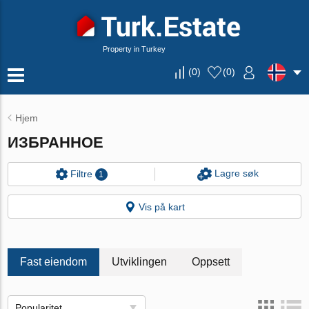
Property in Turkey
(
0
)
(
0
)
Hjem
ИЗБРАННОЕ
Lagre søk
Filtre
1
Vis på kart
Fast eiendom
Utviklingen
Oppsett
Popularitet