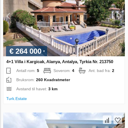
€ 264 000
4+1 Villa i Kargicak, Alanya, Antalya, Tyrkia Nr. 213750
Antall rom:
5
Soverom:
4
Ant. bad fra:
2
Bruksrom:
260 Kvadratmeter
Avstand til havet:
3 km
Turk.Estate