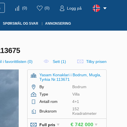
m
(
0
)
(
0
)
Logg på
SPØRSMÅL OG SVAR
ANNONSERING
13675
l i favorittlisten
(
0
)
Sett (1)
Tilby prisen
Yasam Konaklari i Bodrum, Mugla,
Tyrkia Nr.113671
By
Bodrum
Type
Villa
Antall rom
4+1
152
Bruksrom
Kvadratmeter
€ 742 000
Full pris