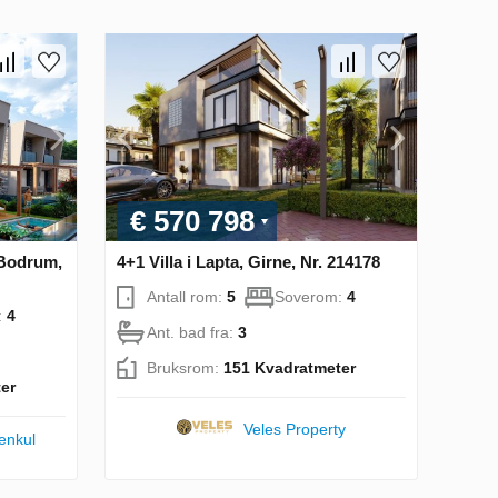
€ 570 798
 Bodrum,
4+1 Villa i Lapta, Girne, Nr. 214178
Antall rom:
5
Soverom:
4
:
4
Ant. bad fra:
3
Bruksrom:
151 Kvadratmeter
er
Veles Property
enkul