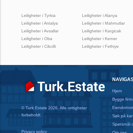
Leiligheter i Tyrkia
Leiligheter i Alanya
Leiligheter i Antalya
Leiligheter i Mahmutlar
Leiligheter i Avsallar
Leiligheter i Kargicak
Leiligheter i Oba
Leiligheter i Kemer
Leiligheter i Cikcilli
Leiligheter i Fethiye
NAVIGA
Hjem
Bygge firm
Eiendomsm
© Turk.Estate 2026. Alle rettigheter
forbeholdt.
Søk på kar
Spørsmål o
Privacy policy
Om oss