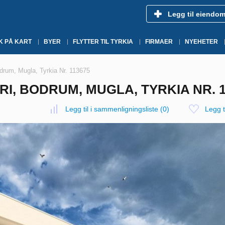
Legg til eiendo
K PÅ KART
BYER
FLYTTER TIL TYRKIA
FIRMAER
NYEHETER
drum, Mugla, Tyrkia Nr. 113675
RI, BODRUM, MUGLA, TYRKIA NR. 1
Legg til i sammenligningsliste
(
0
)
Legg ti