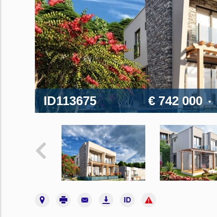
ID113675
€ 742 000