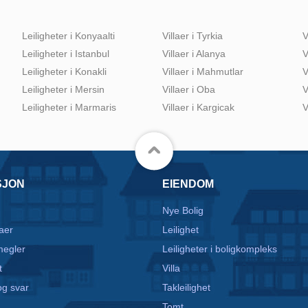
Leiligheter i Konyaalti
Villaer i Tyrkia
V
Leiligheter i Istanbul
Villaer i Alanya
V
Leiligheter i Konakli
Villaer i Mahmutlar
V
Leiligheter i Mersin
Villaer i Oba
V
Leiligheter i Marmaris
Villaer i Kargicak
V
SJON
EIENDOM
Nye Bolig
aer
Leilighet
egler
Leiligheter i boligkompleks
t
Villa
g svar
Takleilighet
Tomt