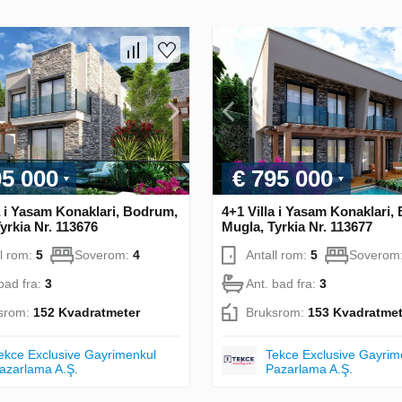
95 000
€ 795 000
a i Yasam Konaklari, Bodrum,
4+1 Villa i Yasam Konaklari,
yrkia Nr. 113676
Mugla, Tyrkia Nr. 113677
ll rom:
5
Soverom:
4
Antall rom:
5
Soverom
bad fra:
3
Ant. bad fra:
3
srom:
152 Kvadratmeter
Bruksrom:
153 Kvadratmet
ekce Exclusive Gayrimenkul
Tekce Exclusive Gayrim
azarlama A.Ş.
Pazarlama A.Ş.