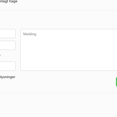
nlagt hage
m
plysninger