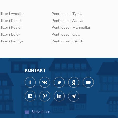
illaer i Avsallar
Penthouse i Tyrkia
illaer i Konaklı
Penthouse i Alanya
illaer i Kestel
Penthouse i Mahmutlar
illaer i Belek
Penthouse i Oba
illaer i Fethiye
Penthouse i Cikcilli
KONTAKT
Skriv til oss