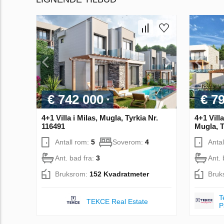
€ 742 000
€ 7
4+1 Villa i Milas, Mugla, Tyrkia Nr.
4+1 Vill
116491
Mugla, T
Antall rom:
5
Soverom:
4
Anta
Ant. bad fra:
3
Ant. 
Bruksrom:
152 Kvadratmeter
Bruk
T
TEKCE Real Estate
P