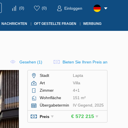
(
0
)
(
0
)
Einloggen
NACHRICHTEN
OFT GESTELLTE FRAGEN
WERBUNG
Gesehen (1)
Bieten Sie Ihren Preis an
Stadt
Lapta
Art
Villa
Zimmer
4+1
Wohnfläche
151 m²
Übergabetermin
IV Gegend, 2025
€ 572 215
Preis