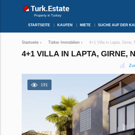
Property in Turkey
STARTSEITE
KAUFEN
MIETE
SUCHE AUF DER KA
Startseite
›
Türkeı Immobilien
›
4+1 Villa in Lapta, Girne,
4+1 VILLA IN LAPTA, GIRNE, N
Zu
191