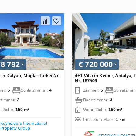
78 792
€ 720 000
a in Dalyan, Mugla, Türkei Nr.
4+1 Villa in Kemer, Antalya, 
Nr. 187546
mer:
5
Schlafzimmer:
4
Zimmer:
5
Schlafzimm
zimmer:
3
Badezimmer:
3
fläche:
150 m²
Wohnfläche:
150 m²
Entf. Zum Meer:
1 km
Keyholders International
Property Group