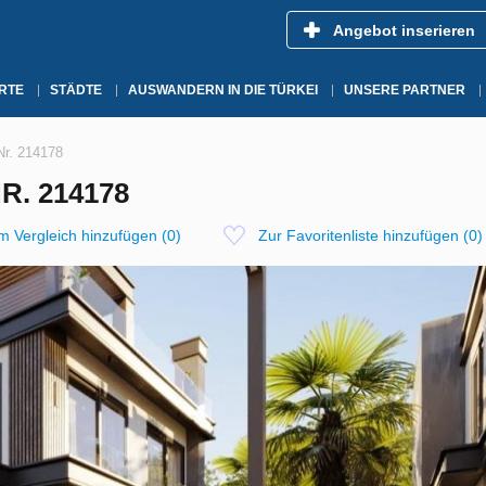
Angebot inserieren
RTE
STÄDTE
AUSWANDERN IN DIE TÜRKEI
UNSERE PARTNER
 Nr. 214178
R. 214178
m Vergleich hinzufügen
(
0
)
Zur Favoritenliste hinzufügen
(
0
)