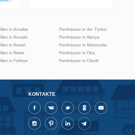
URKEY
illen in Avsallar
Penthäuser in der Türkei
illen in Konaklı
Penthäuser in Alanya
illen in Kestel
Penthäuser in Mahmutlar
illen in Belek
Penthäuser in Oba
illen in Fethiye
Penthäuser in Cikcilli
KONTAKTE