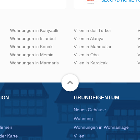
SECOND HOME T
Wohnungen in Konyaalti
Villen in der Türkei
V
Wohnungen in Istanbul
Villen in Alanya
V
Wohnungen in Konakli
Villen in Mahmutlar
V
Wohnungen in Mersin
Villen in Oba
V
Wohnungen in Marmaris
Villen in Kargicak
V
ION
GRUNDEIGENTUM
Neues Gehäuse
Wohnung
firmen
Wohnungen in Wohnanlage
der Karte
Villen