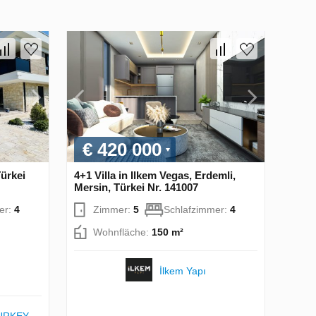
€ 420 000
Türkei
4+1 Villa in Ilkem Vegas, Erdemli,
Mersin, Türkei Nr. 141007
er:
4
Zimmer:
5
Schlafzimmer:
4
Wohnfläche:
150 m²
İlkem Yapı