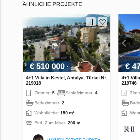
ÄHNLICHE PROJEKTE
€ 510 000
€ 4
4+1 Villa in Kestel, Antalya, Türkei Nr.
4+1 Vill
219018
219746
Zimmer:
5
Schlafzimmer:
4
Zim
Badezimmer:
2
Bade
Wohnfläche:
150 m²
Wohn
Entf. Zum Meer:
200 m