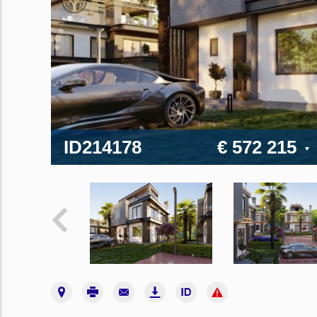
ID214178
€ 572 215