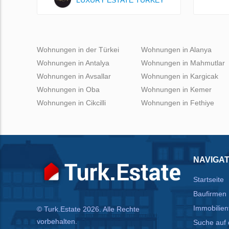
LUXURY ESTATE TURKEY
Wohnungen in der Türkei
Wohnungen in Alanya
Wohnungen in Antalya
Wohnungen in Mahmutlar
Wohnungen in Avsallar
Wohnungen in Kargicak
Wohnungen in Oba
Wohnungen in Kemer
Wohnungen in Cikcilli
Wohnungen in Fethiye
NAVIGAT
Startseite
Baufirmen
Immobilien
© Turk.Estate 2026. Alle Rechte
vorbehalten.
Suche auf 