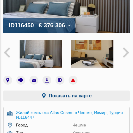
ID116450
€ 376 306
Показать на карте
Жилой комплекс Atlas Cesme в Чешме, Измир, Турция
№116447
Город
Чешме
Тип
Квартира