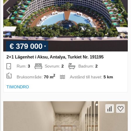
€ 379 000
2+1 Lägenhet i Aksu, Antalya, Turkiet Nr. 191195
Rum:
3
Sovrum:
2
Badrum:
2
2
Bruksområde:
70 m
Avstånd till havet:
5 km
TIMONDRO