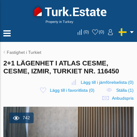
Property in Turkey
(
0
)
(
0
)
Fastighet i Turkiet
2+1 LÄGENHET I ATLAS CESME,
CESME, IZMIR, TURKIET NR. 116450
Lägg till i jämförelselista
(
0
)
Lägg till i favoritlista
(
0
)
Ställa (1)
Anbudspris
742