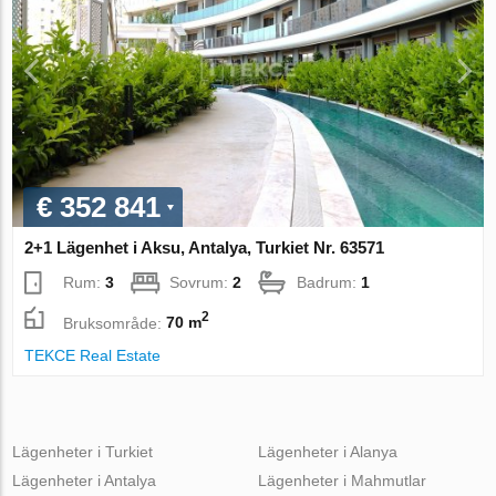
€ 352 841
2+1 Lägenhet i Aksu, Antalya, Turkiet Nr. 63571
Rum:
3
Sovrum:
2
Badrum:
1
2
Bruksområde:
70 m
TEKCE Real Estate
Lägenheter i Turkiet
Lägenheter i Alanya
Lägenheter i Antalya
Lägenheter i Mahmutlar