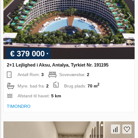
€ 379 000
2+1 Lejlighed i Aksu, Antalya, Tyrkiet Nr. 191195
Antall Rom:
3
Soveværelse:
2
2
Myre. bad fra:
2
Brug plads:
70 m
Afstand til havet:
5 km
TIMONDRO