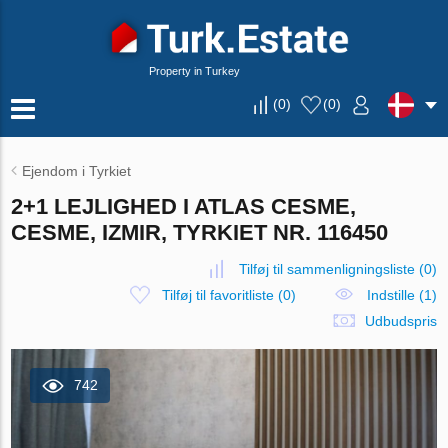
Property in Turkey
(
0
)
(
0
)
Ejendom i Tyrkiet
2+1 LEJLIGHED I ATLAS CESME,
CESME, IZMIR, TYRKIET NR. 116450
Tilføj til sammenligningsliste
(
0
)
Tilføj til favoritliste
(
0
)
Indstille (1)
Udbudspris
742