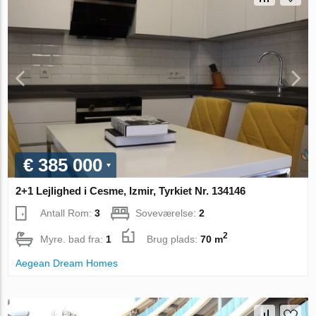
€ 385 000
2+1 Lejlighed i Cesme, Izmir, Tyrkiet Nr. 134146
Antall Rom:
3
Soveværelse:
2
2
Myre. bad fra:
1
Brug plads:
70 m
Aegean Dream Homes