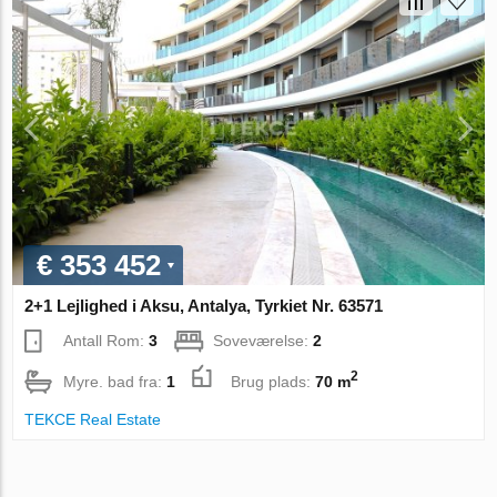
€ 353 452
2+1 Lejlighed i Aksu, Antalya, Tyrkiet Nr. 63571
Antall Rom:
3
Soveværelse:
2
2
Myre. bad fra:
1
Brug plads:
70 m
TEKCE Real Estate