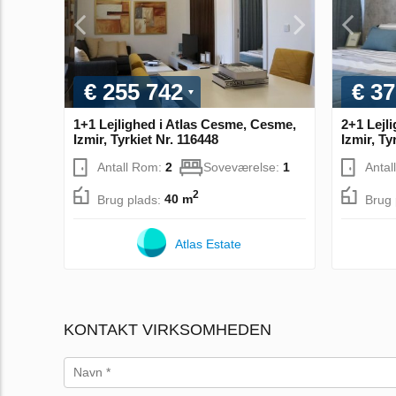
€ 255 742
€ 37
1+1 Lejlighed i Atlas Cesme, Cesme,
2+1 Lejl
Izmir, Tyrkiet Nr. 116448
Izmir, Ty
Antall Rom:
2
Soveværelse:
1
Antal
2
Brug plads:
40 m
Brug 
Atlas Estate
KONTAKT VIRKSOMHEDEN