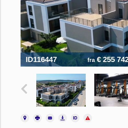
ID116447
€ 255 74
fra