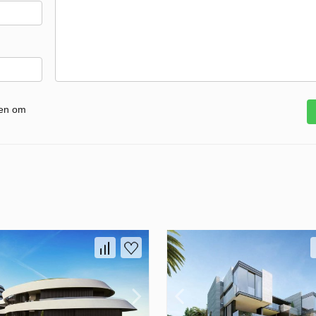
gen om