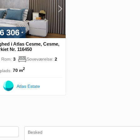
6 306
ighed i Atlas Cesme, Cesme,
rkiet Nr. 116450
l Rom:
3
Soveværelse:
2
2
plads:
70 m
Atlas Estate