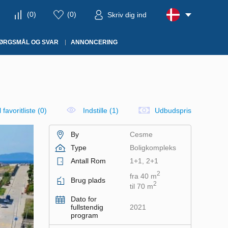
(
0
)
(
0
)
Skriv dig ind
ØRGSMÅL OG SVAR
ANNONCERING
il favoritliste
(
0
)
Indstille (1)
Udbudspris
By
Cesme
Type
Boligkompleks
Antall Rom
1+1, 2+1
2
fra 40 m
Brug plads
2
til 70 m
Dato for
fullstendig
2021
program