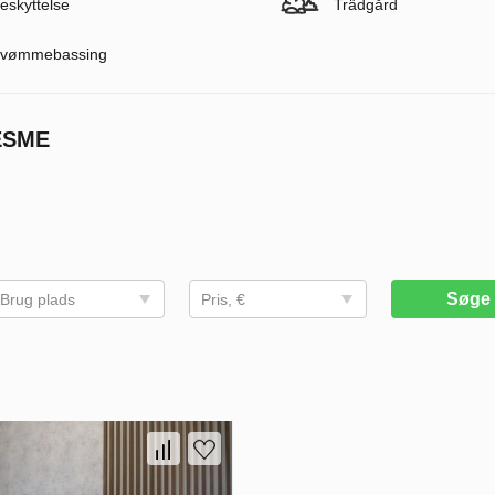
eskyttelse
Trädgård
vømmebassing
ESME
Søg
Brug plads
Pris, €