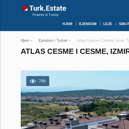
Property in Turkey
HJEM
EJENDOM
LEJE
SØG 
Hjem
›
Ejendom i Tyrkiet
›
Atlas Cesme i Cesme, Izmir, Ty
ATLAS CESME I CESME, IZMIR
799