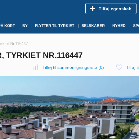
Tilføj egenskab
PÅ KORT
BY
FLYTTER TIL TYRKIET
SELSKABER
NYHED
SP
rkiet Nr.116447
, TYRKIET NR.116447
Tilføj til sammenligningsliste
(
0
)
Tilføj t