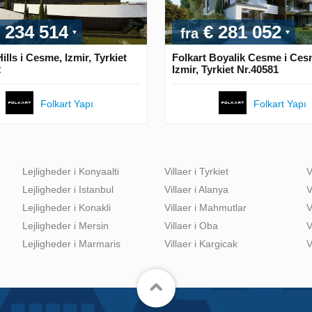
 234 514
€ 281 052
fra
ills i Cesme, Izmir, Tyrkiet
Folkart Boyalik Cesme i Ces
2
Izmir, Tyrkiet Nr.40581
Folkart Yapı
Folkart Yapı
Lejligheder i Konyaalti
Villaer i Tyrkiet
V
Lejligheder i Istanbul
Villaer i Alanya
V
Lejligheder i Konakli
Villaer i Mahmutlar
V
Lejligheder i Mersin
Villaer i Oba
V
Lejligheder i Marmaris
Villaer i Kargicak
V