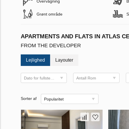
Overvågning
B
Grønt område
S
APARTMENTS AND FLATS IN ATLAS C
FROM THE DEVELOPER
Lejlighed
Layouter
Dato for fullstendig program
Antall Rom
Sorter af
Popularitet