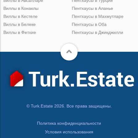
Виллы в Авсалларе
Пентхаусы в Турции
Виллы в Конаклы
Пентхаусы в Аланье
Виллы в Кестеле
Пентхаусы в Махмутларе
Виллы в Белеке
Пентхаусы в Оба
Виллы в Фетхие
Пентхаусы в Джикджилли
© Turk.Estate 2026. Все права защищены.
Политика конфиденциальности
Условия использования