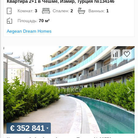
Квартира 2+1 в Чешме, Измир, Турция №134146
Комнат:
3
Спален:
2
Ванных:
1
Площадь:
70 м²
Aegean Dream Homes
€ 352 841