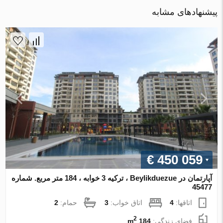
پیشنهادهای مشابه
€ 450 059
آپارتمان در Beylikduezue ، ترکیه 3 خوابه ، 184 متر مربع. شماره
45477
اتاقها:
4
اتاق خواب:
3
حمام:
2
2
فضای زندگی:
184 m