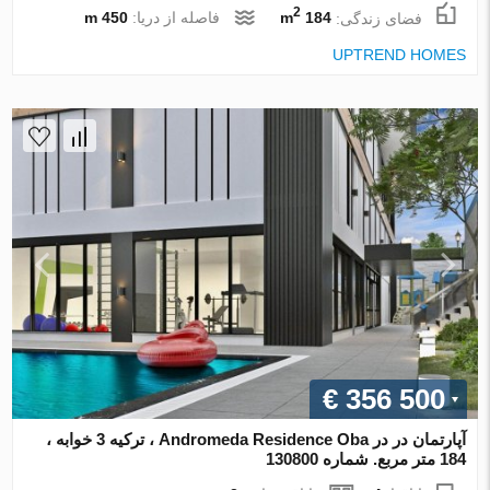
2
فضای زندگی:
184 m
فاصله از دریا:
450 m
UPTREND HOMES
€ 356 500
آپارتمان در در Andromeda Residence Oba ، ترکیه 3 خوابه ،
184 متر مربع. شماره 130800