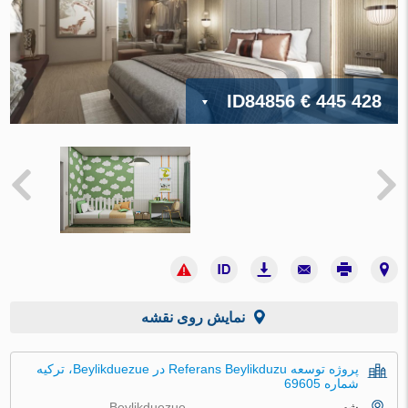
ID84856
€ 445 428
نمایش روی نقشه
پروژه توسعه Referans Beylikduzu در Beylikduezue، ترکیه
شماره 69605
شهر
Beylikduezue