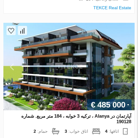
TEKCE Real Estate
€ 485 000
آپارتمان در Alanya ، ترکیه 3 خوابه ، 184 متر مربع. شماره
190128
اتاقها:
4
اتاق خواب:
3
حمام:
2