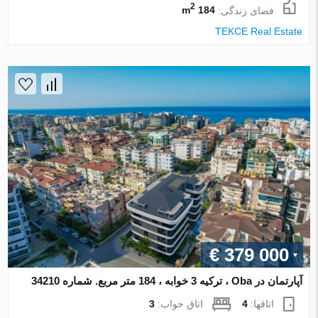
2
فضای زندگی:
184 m
TEKCE Real Estate
€ 379 000
آپارتمان در Oba ، ترکیه 3 خوابه ، 184 متر مربع. شماره 34210
اتاقها:
4
اتاق خواب:
3