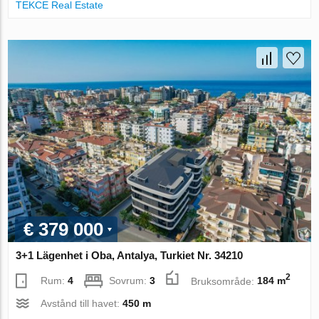
TEKCE Real Estate
€ 379 000
3+1 Lägenhet i Oba, Antalya, Turkiet Nr. 34210
2
Rum:
4
Sovrum:
3
Bruksområde:
184 m
Avstånd till havet:
450 m