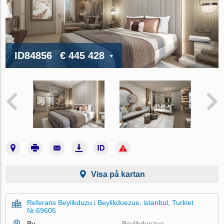
ID84856
€ 445 428
Visa på kartan
Referans Beylikduzu i Beylikduezue, istanbul, Turkiet
Nr.69605
By
Beylikduezue