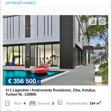
UPTREND HOMES
€ 356 500
3+1 Lägenhet i Andromeda Residence, Oba, Antalya,
Turkiet Nr. 130800
2
Rum:
4
Sovrum:
3
Bruksområde:
184 m