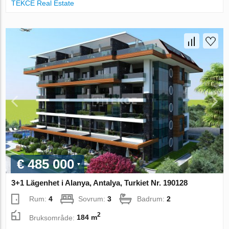
TEKCE Real Estate
€ 485 000
3+1 Lägenhet i Alanya, Antalya, Turkiet Nr. 190128
Rum:
4
Sovrum:
3
Badrum:
2
2
Bruksområde:
184 m