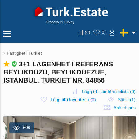
Property in Turkey
(
0
)
(
0
)
Fastighet i Turkiet
3+1 LÄGENHET I REFERANS
BEYLIKDUZU, BEYLIKDUEZUE,
ISTANBUL, TURKIET NR. 84856
Lägg till i jämförelselista
(
0
)
Lägg till i favoritlista
(
0
)
Ställa (1)
Anbudspris
606