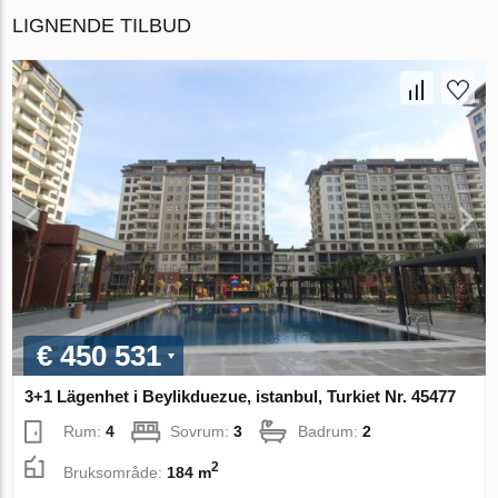
LIGNENDE TILBUD
€ 450 531
3+1 Lägenhet i Beylikduezue, istanbul, Turkiet Nr. 45477
Rum:
4
Sovrum:
3
Badrum:
2
2
Bruksområde:
184 m