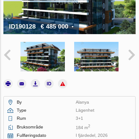
ID190128
€ 485 000
By
Alanya
Type
Lägenhet
Rum
3+1
2
Bruksområde
184 m
Fullføringsdato
I fjärdedel, 2026