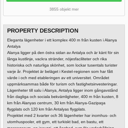
3855 objekt mer
PROPERTY DESCRIPTION
Eleganta lägenheter i ett komplex 400 m från kusten i Alanya
Antalya
Alanya ligger på den östra sidan av Antalya och är känt för sin
långa kustlinje, vackra stränder, nöjesfaciliteter och rika
historiska och naturliga skönhet, som lockar tusentals turister
varje år. Projektet är beläget i Kestel-regionen som har fått
värde i och med etableringen av ett universitet. Området
uppmärksammas både för turism och fastighetsinvesteringar.
Lägenheter till salu i Alanya, Antalya ligger inom gångavstånd
från dagliga och sociala bekvämligheter, 400 m från kusten, 8
km från Alanyas centrum, 30 km från Alanya-Gazipaşa
flygplats och 120 km från Antalyas flygplats.
Projektet med 2 kvarter och 36 lägenheter har inomhus- och
utomhuspooler, ett gym, ett turkiskt bad, en bastu, ett
massagerum, en jacuzzi, ett ångbad, rum för underhållning,