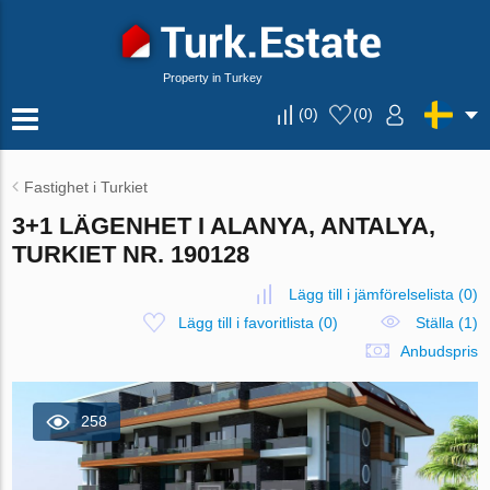
Property in Turkey
(
0
)
(
0
)
Fastighet i Turkiet
3+1 LÄGENHET I ALANYA, ANTALYA,
TURKIET NR. 190128
Lägg till i jämförelselista
(
0
)
Lägg till i favoritlista
(
0
)
Ställa (1)
Anbudspris
258