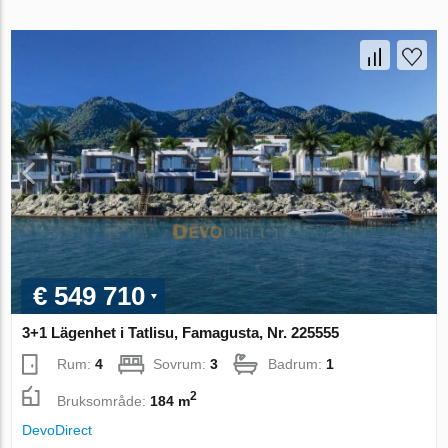
€ 549 710
3+1 Lägenhet i Tatlisu, Famagusta, Nr. 225555
Rum:
4
Sovrum:
3
Badrum:
1
2
Bruksområde:
184 m
DevoDirect