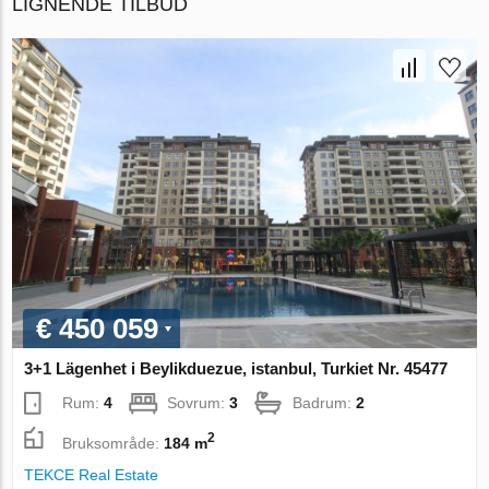
LIGNENDE TILBUD
€ 450 059
3+1 Lägenhet i Beylikduezue, istanbul, Turkiet Nr. 45477
Rum:
4
Sovrum:
3
Badrum:
2
2
Bruksområde:
184 m
TEKCE Real Estate