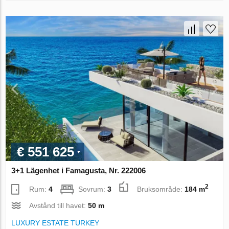
€ 551 625
3+1 Lägenhet i Famagusta, Nr. 222006
2
Rum:
4
Sovrum:
3
Bruksområde:
184 m
Avstånd till havet:
50 m
LUXURY ESTATE TURKEY