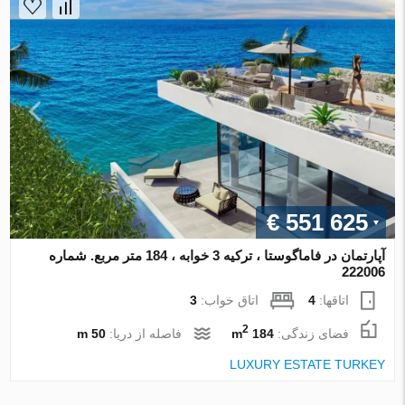
€ 551 625
آپارتمان در فاماگوستا ، ترکیه 3 خوابه ، 184 متر مربع. شماره
222006
اتاقها:
4
اتاق خواب:
3
2
فضای زندگی:
184 m
فاصله از دریا:
50 m
LUXURY ESTATE TURKEY