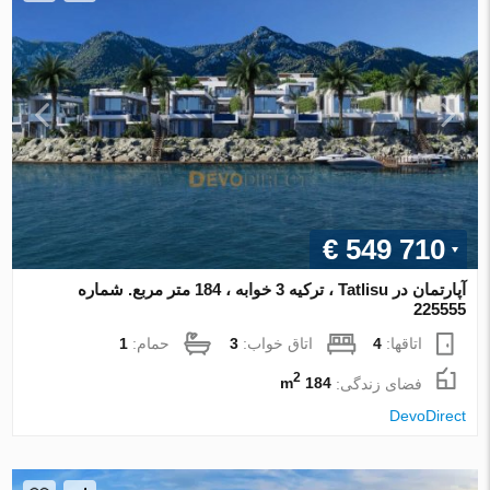
€ 549 710
آپارتمان در Tatlisu ، ترکیه 3 خوابه ، 184 متر مربع. شماره
225555
اتاقها:
4
اتاق خواب:
3
حمام:
1
2
فضای زندگی:
184 m
DevoDirect