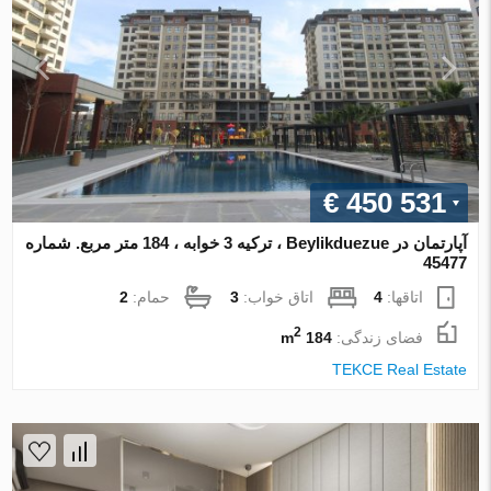
€ 450 531
آپارتمان در Beylikduezue ، ترکیه 3 خوابه ، 184 متر مربع. شماره
45477
اتاقها:
4
اتاق خواب:
3
حمام:
2
2
فضای زندگی:
184 m
TEKCE Real Estate