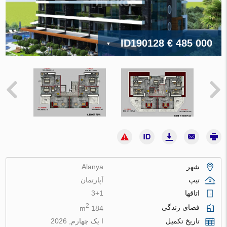
ID190128
€ 485 000
شهر
Alanya
تیپ
آپارتمان
اتاقها
3+1
2
فضای زندگی
184 m
تاریخ تکمیل
I یک چهارم, 2026