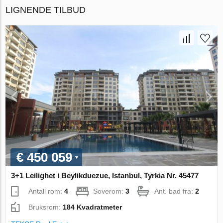
LIGNENDE TILBUD
€ 450 059
3+1 Leilighet i Beylikduezue, Istanbul, Tyrkia Nr. 45477
Antall rom:
4
Soverom:
3
Ant. bad fra:
2
Bruksrom:
184 Kvadratmeter