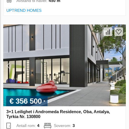
Avstand til havet:
450 m
UPTREND HOMES
€ 356 500
3+1 Leilighet i Andromeda Residence, Oba, Antalya,
Tyrkia Nr. 130800
Antall rom:
4
Soverom:
3