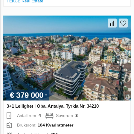
TEKCE Real Estate
€ 379 000
3+1 Leilighet i Oba, Antalya, Tyrkia Nr. 34210
Antall rom:
4
Soverom:
3
Bruksrom:
184 Kvadratmeter