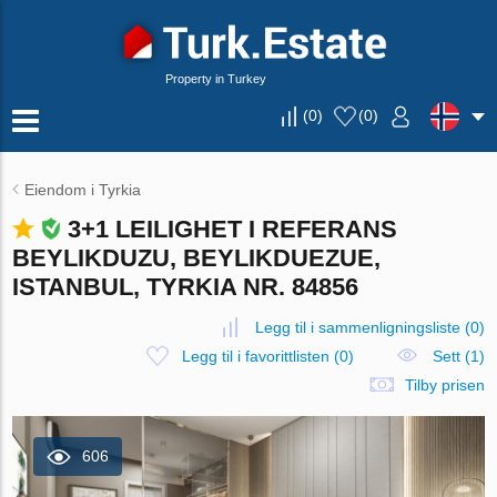
Property in Turkey
(
0
)
(
0
)
Eiendom i Tyrkia
3+1 LEILIGHET I REFERANS
BEYLIKDUZU, BEYLIKDUEZUE,
ISTANBUL, TYRKIA NR. 84856
Legg til i sammenligningsliste
(
0
)
Legg til i favorittlisten
(
0
)
Sett (1)
Tilby prisen
606