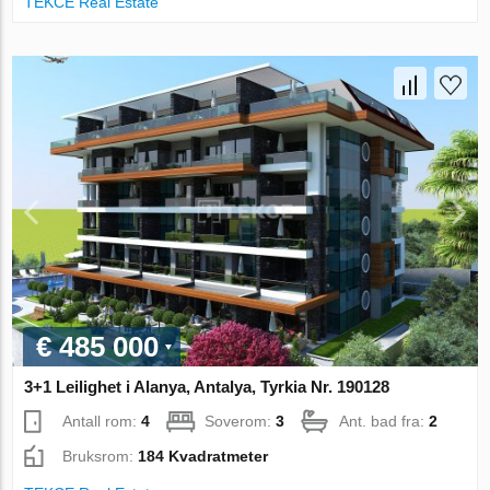
TEKCE Real Estate
€ 485 000
3+1 Leilighet i Alanya, Antalya, Tyrkia Nr. 190128
Antall rom:
4
Soverom:
3
Ant. bad fra:
2
Bruksrom:
184 Kvadratmeter