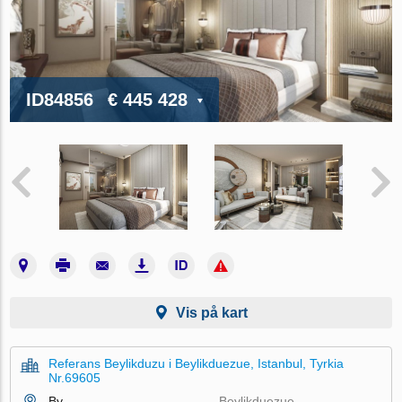
ID84856
€ 445 428
Vis på kart
Referans Beylikduzu i Beylikduezue, Istanbul, Tyrkia
Nr.69605
By
Beylikduezue