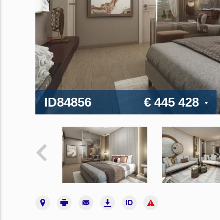
ID84856
€ 445 428