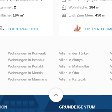
zimmer:
2
Wohnfläche:
184 m²
fläche:
184 m²
Entf. Zum Meer:
450 m
TEKCE Real Estate
UPTREND HOM
Wohnungen in Konyaalti
Villen in der Türkei
V
Wohnungen in Istanbul
Villen in Alanya
V
Wohnungen in Konakli
Villen in Mahmutlar
V
Wohnungen in Mersin
Villen in Oba
V
Wohnungen in Marmaris
Villen in Kargicak
V
ION
GRUNDEIGENTUM