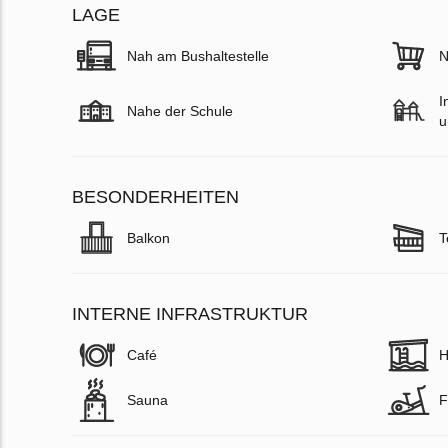
LAGE
Nah am Bushaltestelle
N
I
Nahe der Schule
u
BESONDERHEITEN
Balkon
T
INTERNE INFRASTRUKTUR
Café
H
Sauna
F