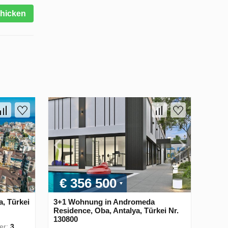
hicken
€ 356 500
, Türkei
3+1 Wohnung in Andromeda
Residence, Oba, Antalya, Türkei Nr.
130800
er:
3