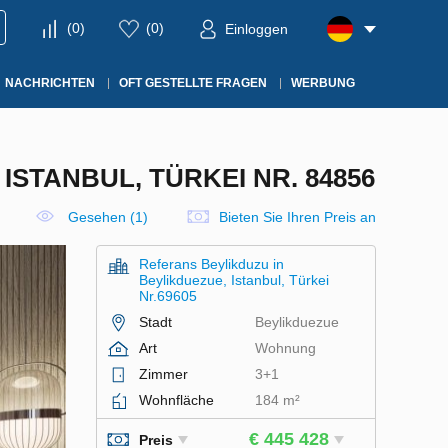
(
0
)
(
0
)
Einloggen
NACHRICHTEN
OFT GESTELLTE FRAGEN
WERBUNG
STANBUL, TÜRKEI NR. 84856
Gesehen (1)
Bieten Sie Ihren Preis an
Referans Beylikduzu in
Beylikduezue, Istanbul, Türkei
Nr.69605
Stadt
Beylikduezue
Art
Wohnung
Zimmer
3+1
Wohnfläche
184 m²
€ 445 428
Preis