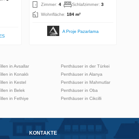
Zimmer:
4
Schlafzimmer:
3
Wohnfläche:
184 m²
A Proje Pazarlama
ES
illen in Avsallar
Penthäuser in der Türkei
illen in Konaklı
Penthäuser in Alanya
illen in Kestel
Penthäuser in Mahmutlar
illen in Belek
Penthäuser in Oba
illen in Fethiye
Penthäuser in Cikcilli
KONTAKTE