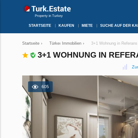
Property in Turkey
STARTSEITE
KAUFEN
MIETE
SUCHE AUF DER KA
Startseite
›
Türkeı Immobilien
›
3+1 Wohnung in Referans B
3+1 WOHNUNG IN REFERA
Zu
605