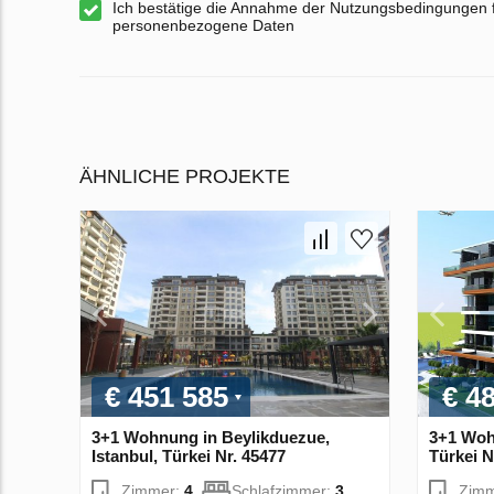
Ich bestätige die Annahme der Nutzungsbedingungen 
personenbezogene Daten
ÄHNLICHE PROJEKTE
€ 451 585
€ 4
3+1 Wohnung in Beylikduezue,
3+1 Woh
Istanbul, Türkei Nr. 45477
Türkei N
Zimmer:
4
Schlafzimmer:
3
Zim