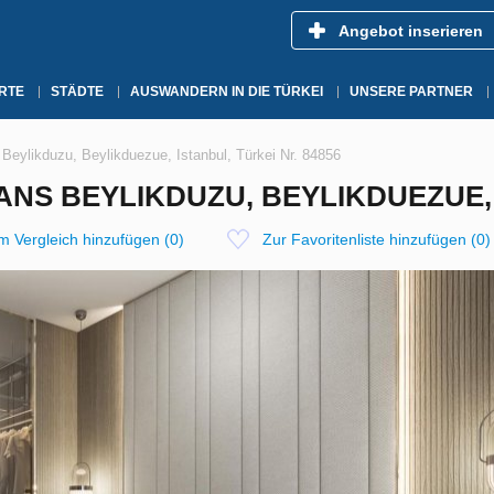
Angebot inserieren
RTE
STÄDTE
AUSWANDERN IN DIE TÜRKEI
UNSERE PARTNER
eylikduzu, Beylikduezue, Istanbul, Türkei Nr. 84856
NS BEYLIKDUZU, BEYLIKDUEZUE, I
m Vergleich hinzufügen
(
0
)
Zur Favoritenliste hinzufügen
(
0
)