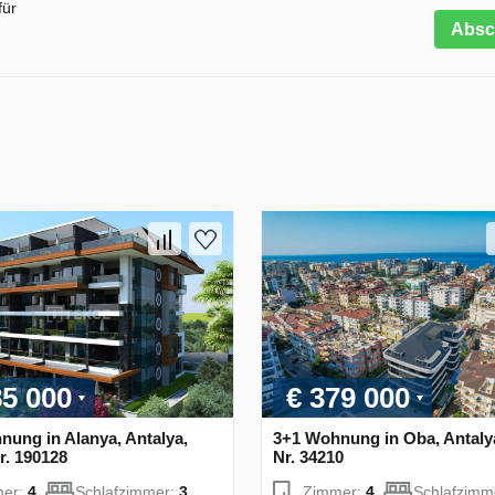
für
Absc
85 000
€ 379 000
nung in Alanya, Antalya,
3+1 Wohnung in Oba, Antalya
r. 190128
Nr. 34210
mer:
4
Schlafzimmer:
3
Zimmer:
4
Schlafzimm