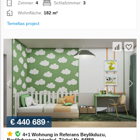
Zimmer:
4
Schlafzimmer:
3
Wohnfläche:
182 m²
Temeltas project
€ 440 689
4+1 Wohnung in Referans Beylikduzu,
Beylikduezue, Istanbul, Türkei Nr. 84859