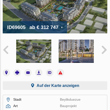
ID69605
ab
€ 312 747
Auf der Karte anzeigen
Stadt
Beylikduezue
Art
Bauprojekt