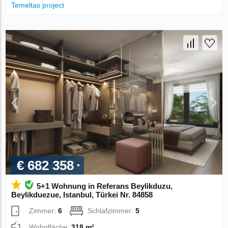
Temeltas project
€ 682 358
5+1 Wohnung in Referans Beylikduzu,
Beylikduezue, Istanbul, Türkei Nr. 84858
Zimmer:
6
Schlafzimmer:
5
Wohnfläche:
318 m²