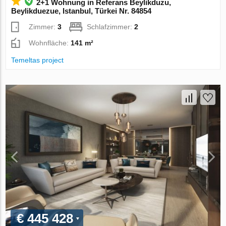
2+1 Wohnung in Referans Beylikduzu,
Beylikduezue, Istanbul, Türkei Nr. 84854
Zimmer:
3
Schlafzimmer:
2
Wohnfläche:
141 m²
Temeltas project
€ 445 428