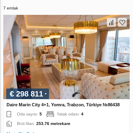
7 emlak
€ 298 811
Daire Marin City 4+1, Yomra, Trabzon, Türkiye №86438
Oda sayısı:
5
Yatak odası:
4
Brüt Alan:
253.76 metrekare