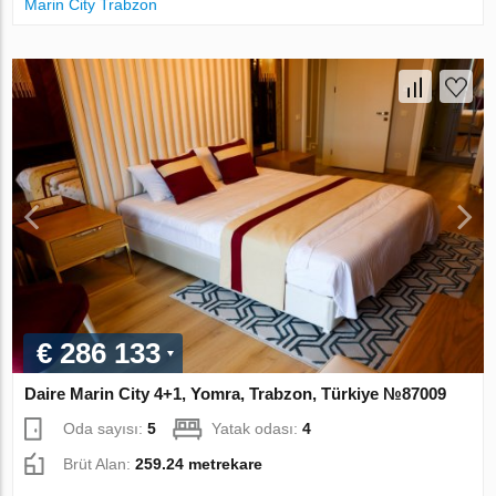
Marin City Trabzon
€ 286 133
Daire Marin City 4+1, Yomra, Trabzon, Türkiye №87009
Oda sayısı:
5
Yatak odası:
4
Brüt Alan:
259.24 metrekare