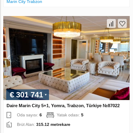
Marin City Trabzon
€ 301 741
Daire Marin City 5+1, Yomra, Trabzon, Türkiye №87022
Oda sayısı:
6
Yatak odası:
5
Brüt Alan:
315.12 metrekare