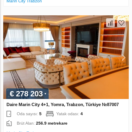
Marin City Trabzon
€ 278 203
Daire Marin City 4+1, Yomra, Trabzon, Türkiye №87007
Oda sayısı:
5
Yatak odası:
4
Brüt Alan:
256.9 metrekare