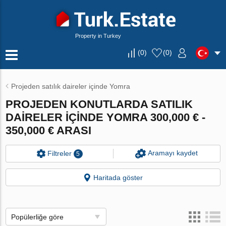
Property in Turkey
(
0
)
(
0
)
Projeden satılık daireler içinde Yomra
PROJEDEN KONUTLARDA SATILIK
DAIRELER IÇINDE YOMRA 300,000 € -
350,000 € ARASI
Aramayı kaydet
Filtreler
5
Haritada göster
Popülerliğe göre