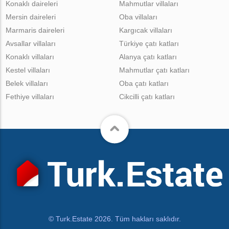
Konaklı daireleri
Mahmutlar villaları
Mersin daireleri
Oba villaları
Marmaris daireleri
Kargıcak villaları
Avsallar villaları
Türkiye çatı katları
Konaklı villaları
Alanya çatı katları
Kestel villaları
Mahmutlar çatı katları
Belek villaları
Oba çatı katları
Fethiye villaları
Cikcilli çatı katları
© Turk.Estate 2026. Tüm hakları saklıdır.