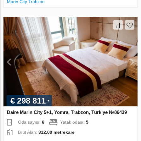
Marin City Trabzon
€ 298 811
Daire Marin City 5+1, Yomra, Trabzon, Türkiye №86439
Oda sayısı:
6
Yatak odası:
5
Brüt Alan:
312.09 metrekare