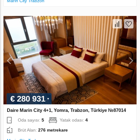
Marin City Trabzon
€ 280 931
Daire Marin City 4+1, Yomra, Trabzon, Türkiye №87014
Oda sayısı:
5
Yatak odası:
4
Brüt Alan:
276 metrekare