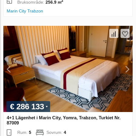
2
Bruksområde:
256.9 m
Marin City Trabzon
€ 286 133
4+1 Lägenhet i Marin City, Yomra, Trabzon, Turkiet Nr.
87009
Rum:
5
Sovrum:
4