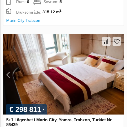
Rum:
6
Sovrum:
5
2
Bruksområde:
315.12 m
Marin City Trabzon
€ 298 811
5+1 Lägenhet i Marin City, Yomra, Trabzon, Turkiet Nr.
86439