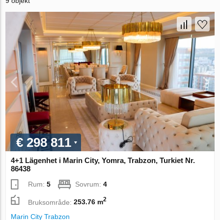
9 objekt
€ 298 811
4+1 Lägenhet i Marin City, Yomra, Trabzon, Turkiet Nr.
86438
Rum:
5
Sovrum:
4
2
Bruksområde:
253.76 m
Marin City Trabzon