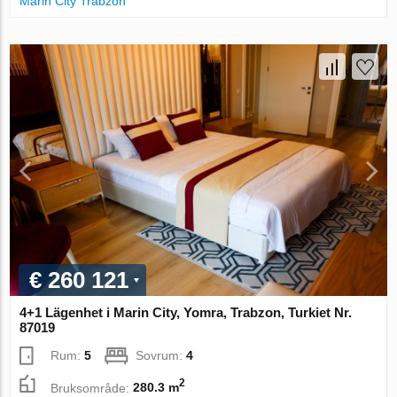
Marin City Trabzon
€ 260 121
4+1 Lägenhet i Marin City, Yomra, Trabzon, Turkiet Nr.
87019
Rum:
5
Sovrum:
4
2
Bruksområde:
280.3 m