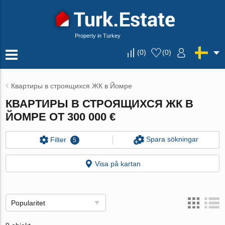
Property in Turkey
(
0
)
(
0
)
Квартиры в строящихся ЖК в Йомре
КВАРТИРЫ В СТРОЯЩИХСЯ ЖК В
ЙОМРЕ ОТ 300 000 €
Spara sökningar
Filter
5
Visa på kartan
Popularitet