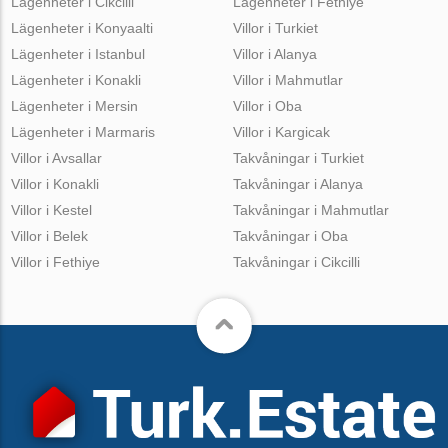
Lägenheter i Cikcilli
Lägenheter i Fethiye
Lägenheter i Konyaalti
Villor i Turkiet
Lägenheter i Istanbul
Villor i Alanya
Lägenheter i Konakli
Villor i Mahmutlar
Lägenheter i Mersin
Villor i Oba
Lägenheter i Marmaris
Villor i Kargicak
Villor i Avsallar
Takvåningar i Turkiet
Villor i Konakli
Takvåningar i Alanya
Villor i Kestel
Takvåningar i Mahmutlar
Villor i Belek
Takvåningar i Oba
Villor i Fethiye
Takvåningar i Cikcilli