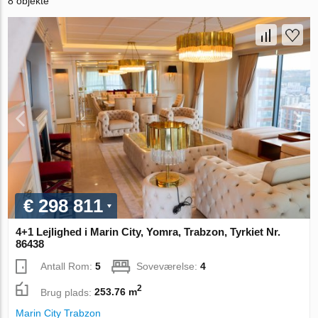
8 objekte
€ 298 811
4+1 Lejlighed i Marin City, Yomra, Trabzon, Tyrkiet Nr.
86438
Antall Rom:
5
Soveværelse:
4
2
Brug plads:
253.76 m
Marin City Trabzon