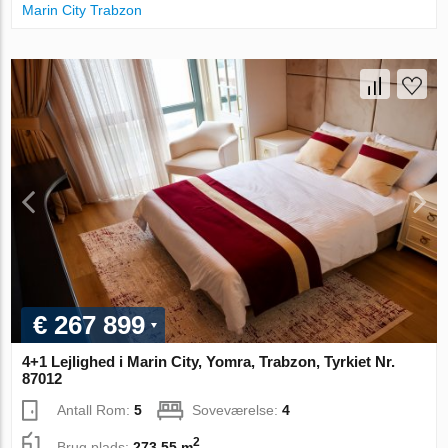
Marin City Trabzon
€ 267 899
4+1 Lejlighed i Marin City, Yomra, Trabzon, Tyrkiet Nr.
87012
Antall Rom:
5
Soveværelse:
4
2
Brug plads:
273.55 m