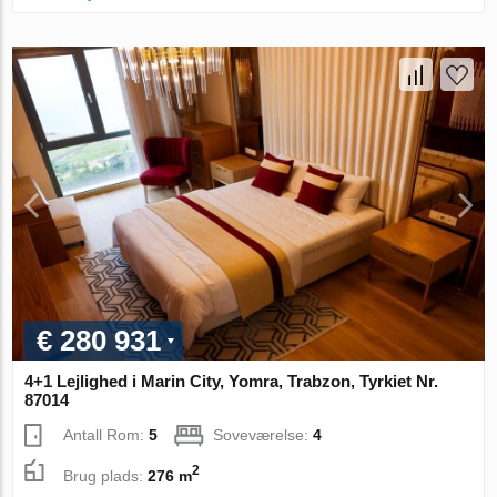
€ 280 931
4+1 Lejlighed i Marin City, Yomra, Trabzon, Tyrkiet Nr.
87014
Antall Rom:
5
Soveværelse:
4
2
Brug plads:
276 m