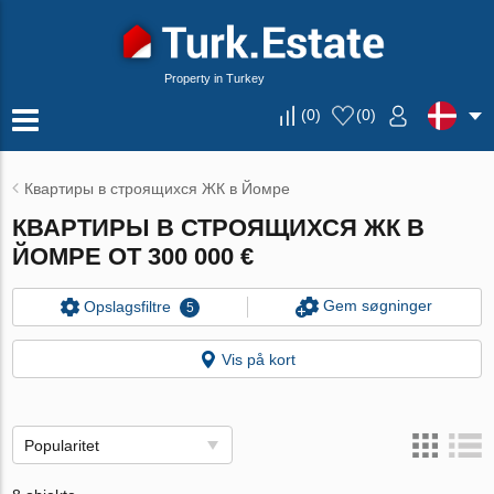
Property in Turkey
(
0
)
(
0
)
Квартиры в строящихся ЖК в Йомре
КВАРТИРЫ В СТРОЯЩИХСЯ ЖК В
ЙОМРЕ ОТ 300 000 €
Gem søgninger
Opslagsfiltre
5
Vis på kort
Popularitet