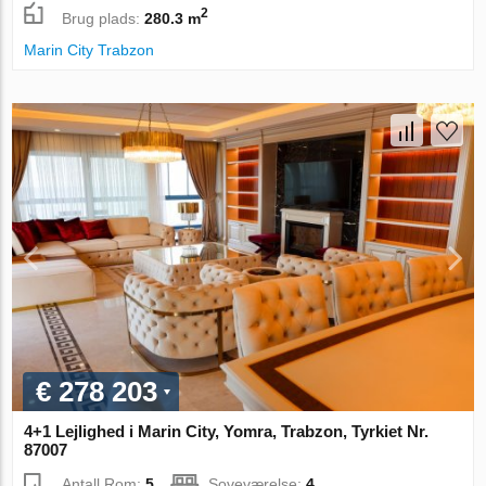
2
Brug plads:
280.3 m
Marin City Trabzon
€ 278 203
4+1 Lejlighed i Marin City, Yomra, Trabzon, Tyrkiet Nr.
87007
Antall Rom:
5
Soveværelse:
4