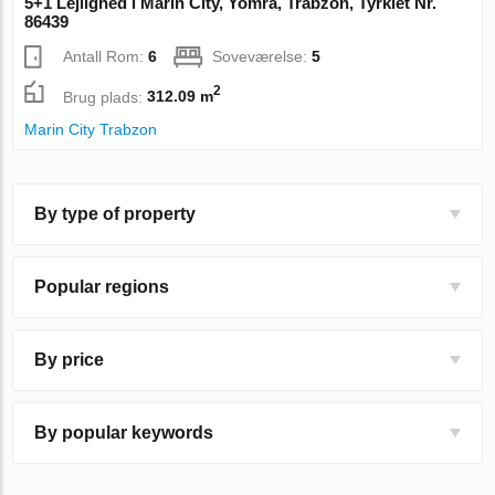
5+1 Lejlighed i Marin City, Yomra, Trabzon, Tyrkiet Nr.
86439
Antall Rom:
6
Soveværelse:
5
2
Brug plads:
312.09 m
Marin City Trabzon
By type of property
Popular regions
By price
By popular keywords