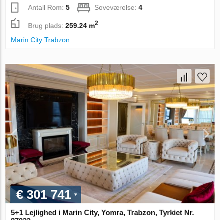
Antall Rom:
5
Soveværelse:
4
2
Brug plads:
259.24 m
Marin City Trabzon
€ 301 741
5+1 Lejlighed i Marin City, Yomra, Trabzon, Tyrkiet Nr.