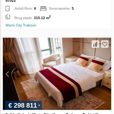
87022
Antall Rom:
6
Soveværelse:
5
2
Brug plads:
315.12 m
Marin City Trabzon
€ 298 811