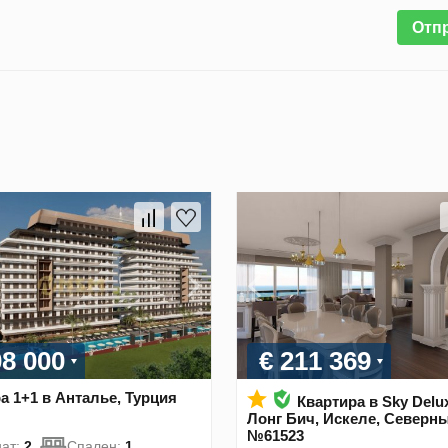
Отп
08 000
€ 211 369
а 1+1 в Анталье, Турция
Квартира в Sky Delux
Лонг Бич, Искеле, Северн
№61523
ат:
2
Спален:
1