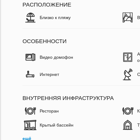
РАСПОЛОЖЕНИЕ
Близко к пляжу
В
ОСОБЕННОСТИ
А
Видео домофон
о
Интернет
С
ВНУТРЕННЯЯ ИНФРАСТРУКТУРА
Ресторан
К
Крытый бассейн
Т
ещё