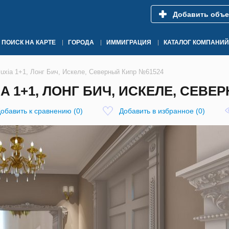
Добавить объе
ПОИСК НА КАРТЕ
ГОРОДА
ИММИГРАЦИЯ
КАТАЛОГ КОМПАНИЙ
luxia 1+1, Лонг Бич, Искеле, Северный Кипр №61524
A 1+1, ЛОНГ БИЧ, ИСКЕЛЕ, СЕВЕ
обавить к сравнению
(
0
)
Добавить в избранное
(
0
)