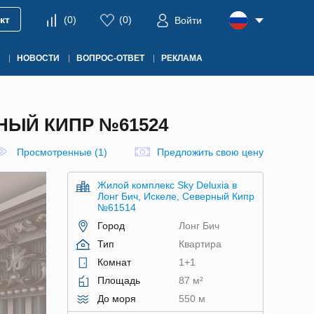
кт
(
0
)
(
0
)
Войти
НОВОСТИ
ВОПРОС-ОТВЕТ
РЕКЛАМА
РНЫЙ КИПР №61524
Просмотренные (1)
Предложить свою цену
Жилой комплекс Sky Deluxia в
Лонг Бич, Искеле, Северный Кипр
№61514
Город
Лонг Бич
Тип
Квартира
Комнат
1+1
Площадь
87 м²
До моря
550 м