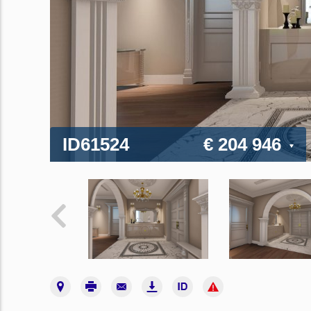
ID61524
€ 204 946