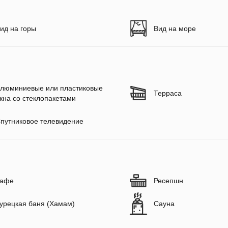
ид на горы
Вид на море
люминиевые или пластиковые
Терраса
кна со стеклопакетами
путниковое телевидение
афе
Ресепшн
урецкая баня (Хамам)
Сауна