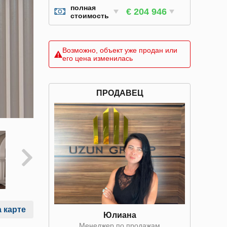
полная
€ 204 946
стоимость
Возможно, объект уже продан или
его цена изменилась
ПРОДАВЕЦ
 карте
Юлиана
Менеджер по продажам