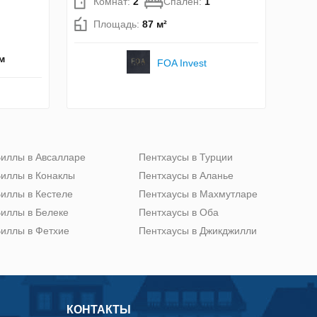
Комнат:
2
Спален:
1
Площадь:
87 м²
м
FOA Invest
иллы в Авсалларе
Пентхаусы в Турции
иллы в Конаклы
Пентхаусы в Аланье
иллы в Кестеле
Пентхаусы в Махмутларе
иллы в Белеке
Пентхаусы в Оба
иллы в Фетхие
Пентхаусы в Джикджилли
КОНТАКТЫ