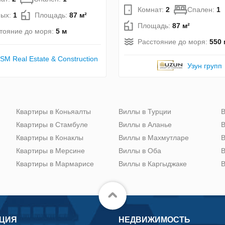
Комнат:
2
Спален:
1
ных:
1
Площадь:
87 м²
Площадь:
87 м²
тояние до моря:
5 м
Расстояние до моря:
550 
SM Real Estate & Construction
Узун групп
Квартиры в Коньяалты
Виллы в Турции
В
Квартиры в Стамбуле
Виллы в Аланье
В
Квартиры в Конаклы
Виллы в Махмутларе
В
Квартиры в Мерсине
Виллы в Оба
В
Квартиры в Мармарисе
Виллы в Каргыджаке
В
ЦИЯ
НЕДВИЖИМОСТЬ