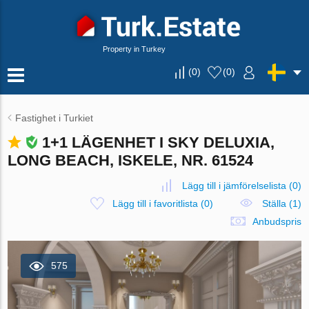
Property in Turkey
(
0
)
(
0
)
Fastighet i Turkiet
1+1 LÄGENHET I SKY DELUXIA,
LONG BEACH, ISKELE, NR. 61524
Lägg till i jämförelselista
(
0
)
Lägg till i favoritlista
(
0
)
Ställa (1)
Anbudspris
575