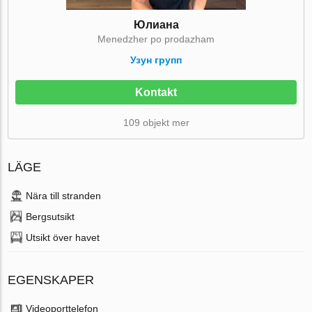
Юлиана
Menedzher po prodazham
Узун групп
Kontakt
109 objekt mer
LÄGE
Nära till stranden
Bergsutsikt
Utsikt över havet
EGENSKAPER
Videoporttelefon