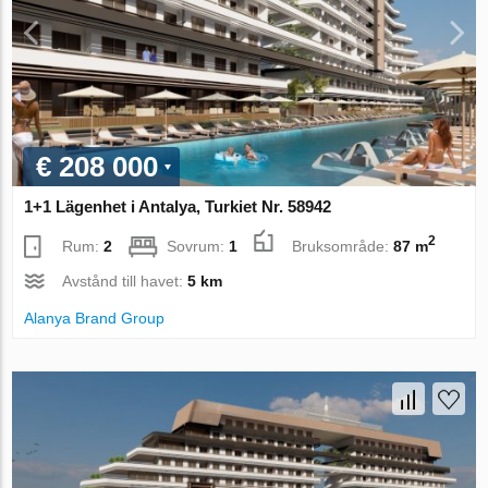
€ 208 000
1+1 Lägenhet i Antalya, Turkiet Nr. 58942
2
Rum:
2
Sovrum:
1
Bruksområde:
87 m
Avstånd till havet:
5 km
Alanya Brand Group