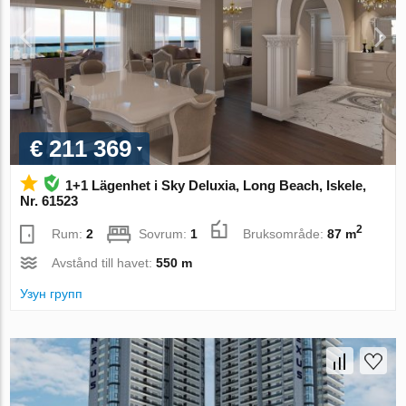
€ 211 369
1+1 Lägenhet i Sky Deluxia, Long Beach, Iskele,
Nr. 61523
2
Rum:
2
Sovrum:
1
Bruksområde:
87 m
Avstånd till havet:
550 m
Узун групп