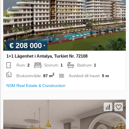
€ 208 000
1+1 Lägenhet i Antalya, Turkiet Nr. 72108
Rum:
2
Sovrum:
1
Badrum:
1
2
Bruksområde:
87 m
Avstånd till havet:
5 m
NSM Real Estate & Construction