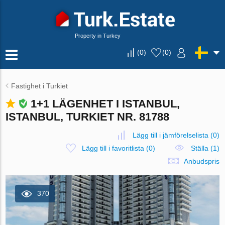
Property in Turkey
(
0
)
(
0
)
Fastighet i Turkiet
1+1 LÄGENHET I ISTANBUL,
ISTANBUL, TURKIET NR. 81788
Lägg till i jämförelselista
(
0
)
Lägg till i favoritlista
(
0
)
Ställa (1)
Anbudspris
370