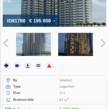
ID81788
€ 195 808
By
Istanbul
Type
Lägenhet
Rum
1+1
2
Bruksområde
87 m