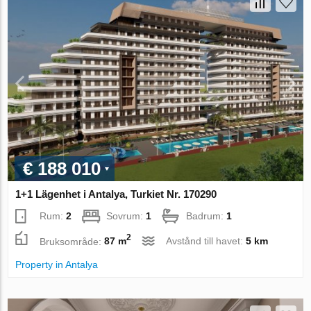
€ 188 010
1+1 Lägenhet i Antalya, Turkiet Nr. 170290
Rum:
2
Sovrum:
1
Badrum:
1
2
Bruksområde:
87 m
Avstånd till havet:
5 km
Property in Antalya