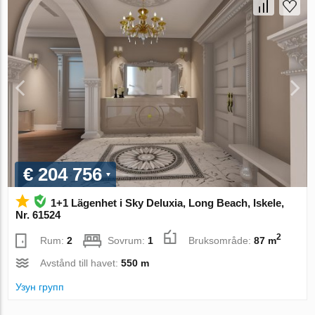
€ 204 756
1+1 Lägenhet i Sky Deluxia, Long Beach, Iskele,
Nr. 61524
2
Rum:
2
Sovrum:
1
Bruksområde:
87 m
Avstånd till havet:
550 m
Узун групп