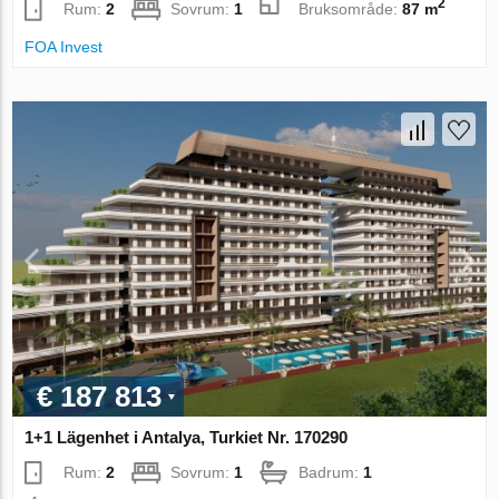
2
Rum:
2
Sovrum:
1
Bruksområde:
87 m
FOA Invest
€ 187 813
1+1 Lägenhet i Antalya, Turkiet Nr. 170290
Rum:
2
Sovrum:
1
Badrum:
1