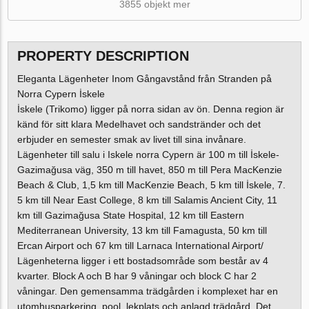
3855 objekt mer
PROPERTY DESCRIPTION
Eleganta Lägenheter Inom Gångavstånd från Stranden på
Norra Cypern İskele
İskele (Trikomo) ligger på norra sidan av ön. Denna region är
känd för sitt klara Medelhavet och sandstränder och det
erbjuder en semester smak av livet till sina invånare.
Lägenheter till salu i Iskele norra Cypern är 100 m till İskele-
Gazimağusa väg, 350 m till havet, 850 m till Pera MacKenzie
Beach & Club, 1,5 km till MacKenzie Beach, 5 km till İskele, 7.
5 km till Near East College, 8 km till Salamis Ancient City, 11
km till Gazimağusa State Hospital, 12 km till Eastern
Mediterranean University, 13 km till Famagusta, 50 km till
Ercan Airport och 67 km till Larnaca International Airport/
Lägenheterna ligger i ett bostadsområde som består av 4
kvarter. Block A och B har 9 våningar och block C har 2
våningar. Den gemensamma trädgården i komplexet har en
utomhusparkering, pool, lekplats och anlagd trädgård. Det