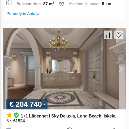
2
Bruksområde:
87 m
Avstånd till havet:
5 km
Property in Antalya
€ 204 740
1+1 Lägenhet i Sky Deluxia, Long Beach, Iskele,
Nr. 61524