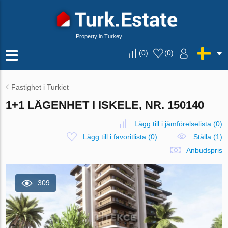
Property in Turkey
(
0
)
(
0
)
Fastighet i Turkiet
1+1 LÄGENHET I ISKELE, NR. 150140
Lägg till i jämförelselista
(
0
)
Lägg till i favoritlista
(
0
)
Ställa (1)
Anbudspris
309