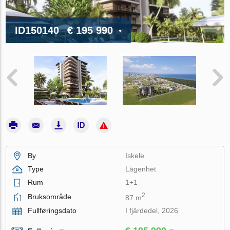
ID150140
€ 195 990
By
Iskele
Type
Lägenhet
Rum
1+1
2
Bruksområde
87 m
Fullføringsdato
I fjärdedel, 2026