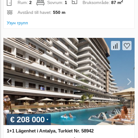
2
Rum:
2
Sovrum:
1
Bruksområde:
87 m
Avstånd till havet:
550 m
Узун групп
€ 208 000
1+1 Lägenhet i Antalya, Turkiet Nr. 58942