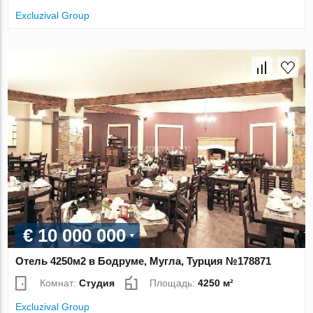
Excluzival Group
€ 10 000 000
Отель 4250м2 в Бодруме, Мугла, Турция №178871
Комнат:
Студия
Площадь:
4250 м²
Excluzival Group