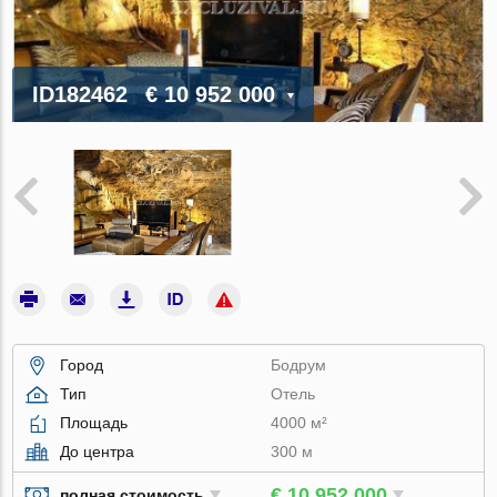
ID182462
€ 10 952 000
Город
Бодрум
Тип
Отель
Площадь
4000 м²
До центра
300 м
€ 10 952 000
полная стоимость