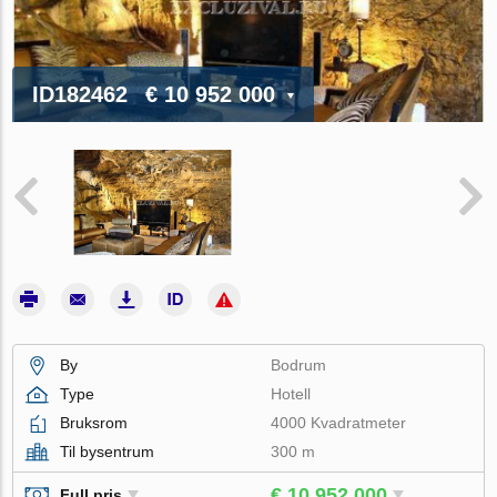
ID182462
€ 10 952 000
By
Bodrum
Type
Hotell
Bruksrom
4000 Kvadratmeter
Til bysentrum
300 m
€ 10 952 000
Full pris