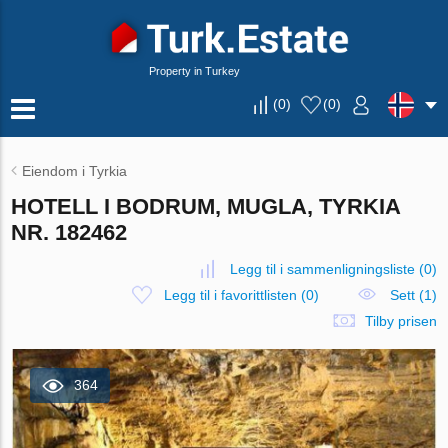
Property in Turkey
(
0
)
(
0
)
Eiendom i Tyrkia
HOTELL I BODRUM, MUGLA, TYRKIA
NR. 182462
Legg til i sammenligningsliste
(
0
)
Legg til i favorittlisten
(
0
)
Sett (1)
Tilby prisen
364