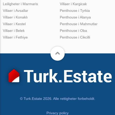
Leiligheter i Marmaris
Villaer i Kargicak
Villaer i Avsallar
Penthouse i Tyrkia
Villaer i Konaklı
Penthouse i Alanya
Villaer i Kestel
Penthouse i Mahmutlar
Villaer i Belek
Penthouse i Oba
Villaer i Fethiye
Penthouse i Cikcilli
© Turk.Estate 2026. Alle rettigheter forbeholdt.
Privacy policy