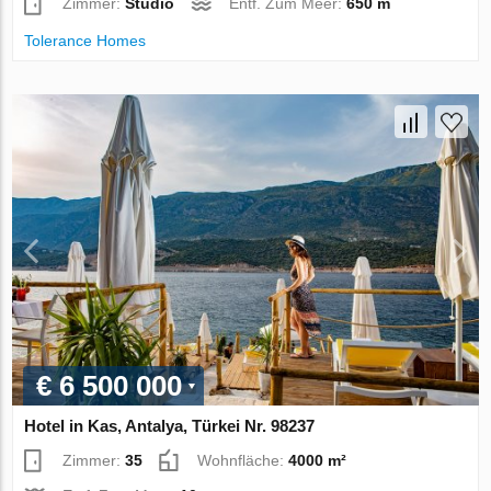
Zimmer:
Studio
Entf. Zum Meer:
650 m
Tolerance Homes
€ 6 500 000
Hotel in Kas, Antalya, Türkei Nr. 98237
Zimmer:
35
Wohnfläche:
4000 m²