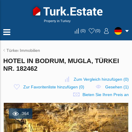
Property in Turkey
(
0
)
(
0
)
Türkeı Immobilien
HOTEL IN BODRUM, MUGLA, TÜRKEI
NR. 182462
Zum Vergleich hinzufügen
(
0
)
Zur Favoritenliste hinzufügen
(
0
)
Gesehen (1)
Bieten Sie Ihren Preis an
364