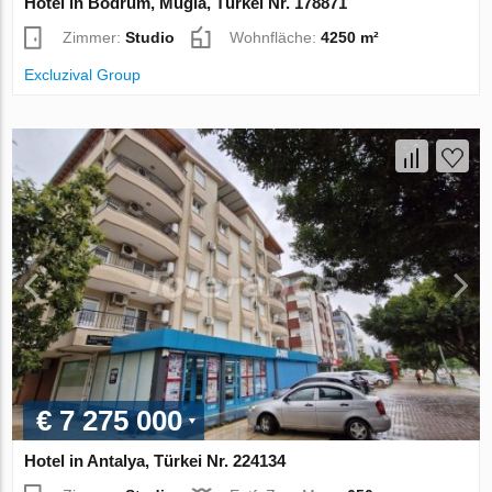
Hotel in Bodrum, Mugla, Türkei Nr. 178871
Zimmer:
Studio
Wohnfläche:
4250 m²
Excluzival Group
€ 7 275 000
Hotel in Antalya, Türkei Nr. 224134