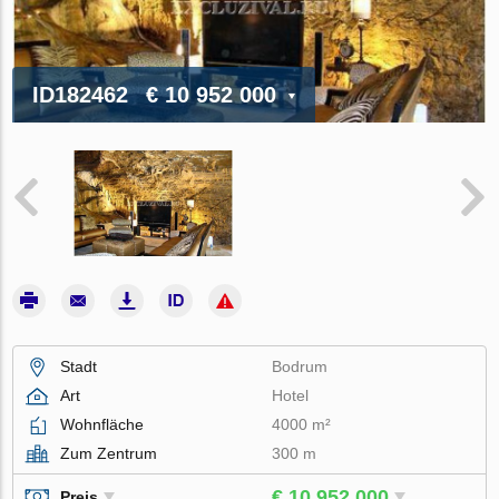
ID182462
€ 10 952 000
Stadt
Bodrum
Art
Hotel
Wohnfläche
4000 m²
Zum Zentrum
300 m
€ 10 952 000
Preis