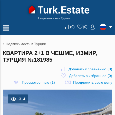
Недвижимость в Турции
(
0
)
(
0
)
Недвижимость в Турции
КВАРТИРА 2+1 В ЧЕШМЕ, ИЗМИР,
ТУРЦИЯ №181985
Добавить к сравнению
(
0
)
Добавить в избранное
(
0
)
Просмотренные (1)
Предложить свою цену
314