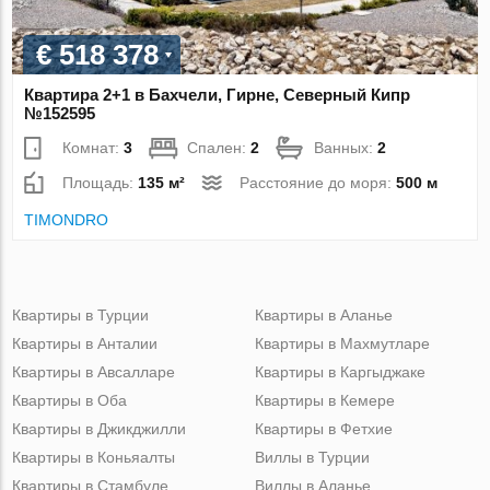
€ 518 378
Квартира 2+1 в Бахчели, Гирне, Северный Кипр
№152595
Комнат:
3
Спален:
2
Ванных:
2
Площадь:
135 м²
Расстояние до моря:
500 м
TIMONDRO
Квартиры в Турции
Квартиры в Аланье
Квартиры в Анталии
Квартиры в Махмутларе
Квартиры в Авсалларе
Квартиры в Каргыджаке
Квартиры в Оба
Квартиры в Кемере
Квартиры в Джикджилли
Квартиры в Фетхие
Квартиры в Коньяалты
Виллы в Турции
Квартиры в Стамбуле
Виллы в Аланье