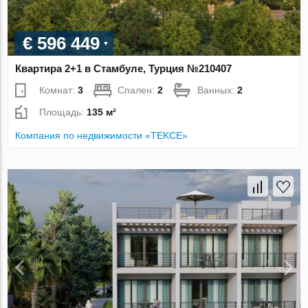
€ 596 449
Квартира 2+1 в Стамбуле, Турция №210407
Комнат:
3
Спален:
2
Ванных:
2
Площадь:
135 м²
Компания по недвижимости «TEKCE»