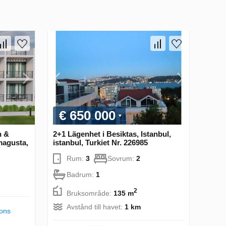
€ 650 000
h &
2+1 Lägenhet i Besiktas, Istanbul,
magusta,
istanbul, Turkiet Nr. 226985
Rum:
3
Sovrum:
2
Badrum:
1
2
Bruksområde:
135 m
Avstånd till havet:
1 km
ions