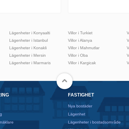
Lägenheter i Konyaalti
Villor i Turkiet
V
Lägenheter i Istanbul
Villor i Alanya
V
Lägenheter i Konakli
Villor i Mahmutlar
V
Lägenheter i Mersin
Villor i Oba
V
Lägenheter i Marmaris
Villor i Kargicak
V
RING
FASTIGHET
Nya bostäder
g
Lägenhet
mäklare
Lägenheter i bostadsområde