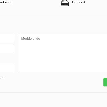
arkering
Dörrvakt
r i