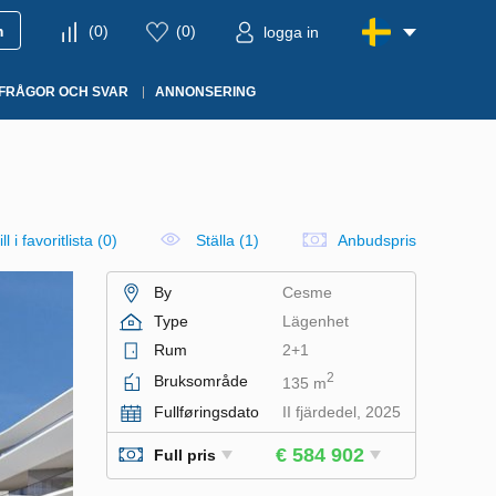
m
(
0
)
(
0
)
logga in
FRÅGOR OCH SVAR
ANNONSERING
ll i favoritlista
(
0
)
Ställa (1)
Anbudspris
By
Cesme
Type
Lägenhet
Rum
2+1
2
Bruksområde
135 m
Fullføringsdato
II fjärdedel, 2025
€ 584 902
Full pris