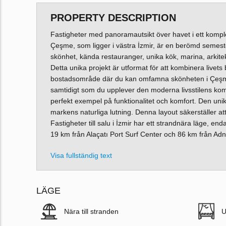
PROPERTY DESCRIPTION
Fastigheter med panoramautsikt över havet i ett komp
Çeşme, som ligger i västra İzmir, är en berömd semestero
skönhet, kända restauranger, unika kök, marina, arkite
Detta unika projekt är utformat för att kombinera livets
bostadsområde där du kan omfamna skönheten i Çeşme. 
samtidigt som du upplever den moderna livsstilens komf
perfekt exempel på funktionalitet och komfort. Den un
markens naturliga lutning. Denna layout säkerställer at
Fastigheter till salu i İzmir har ett strandnära läge, e
19 km från Alaçatı Port Surf Center och 86 km från Ad
Visa fullständig text
LÄGE
Nära till stranden
U