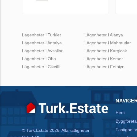
Lägenheter i Turkiet
Lägenheter i Alanya
Lägenheter i Antalya
Lägenheter i Mahmutlar
Lägenheter i Avsallar
Lägenheter i Kargicak
Lägenheter i Oba
Lägenheter i Kemer
Lägenheter i Cikcilli
Lägenheter i Fethiye
NAVIGE
Hem
Byggföreta
Fastighets
© Turk.Estate 2026. Alla rättigheter