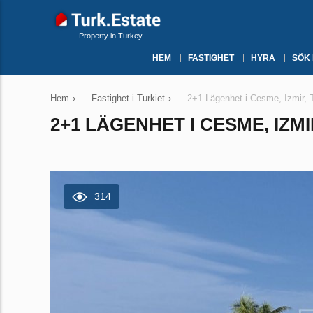
Property in Turkey
HEM
FASTIGHET
HYRA
SÖK
Hem
›
Fastighet i Turkiet
›
2+1 Lägenhet i Cesme, Izmir, T
2+1 LÄGENHET I CESME, IZMI
314