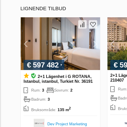
LIGNENDE TILBUD
€ 597 482
€ 5
2+1 Läge
2+1 Lägenhet i G ROTANA,
210407
Istanbul, istanbul, Turkiet Nr. 36191
Rum
Rum:
3
Sovrum:
2
Bad
Badrum:
3
Bruk
2
Bruksområde:
135 m
Dev Project Marketing