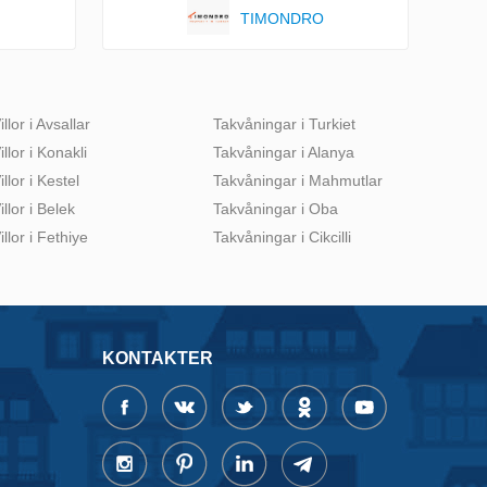
TIMONDRO
illor i Avsallar
Takvåningar i Turkiet
illor i Konakli
Takvåningar i Alanya
illor i Kestel
Takvåningar i Mahmutlar
illor i Belek
Takvåningar i Oba
illor i Fethiye
Takvåningar i Cikcilli
KONTAKTER