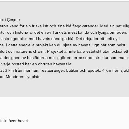
lex i Çeşme
rt känd för sin friska luft och sina blå flagg-stränder. Med sin naturli
ktur och historia är det en av Turkiets mest kända och lyxiga områden.
 bästa ögonblick med havets oändliga blå. Det erbjuder ett helt nytt
I detta speciella projekt kan du njuta av havets lugn när som helst
ort och naturens charm. Projektet är inte bara estetiskt utan också ett
ika designen av bostäderna möjliggör en terrasserad struktur som matc
t varje bostad har en obruten havsutsikt.
ndast 3 km från marinan, restauranger, butiker och apotek, 4 km från sjuk
nan Menderes flygplats.
tsikt över havet