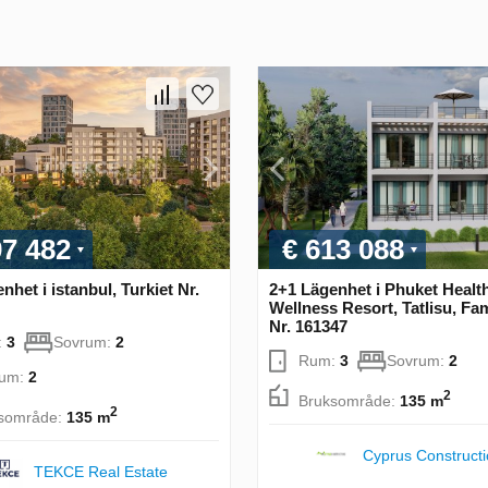
97 482
€ 613 088
nhet i istanbul, Turkiet Nr.
2+1 Lägenhet i Phuket Healt
Wellness Resort, Tatlisu, Fa
Nr. 161347
:
3
Sovrum:
2
Rum:
3
Sovrum:
2
rum:
2
2
Bruksområde:
135 m
2
sområde:
135 m
Cyprus Construct
TEKCE Real Estate