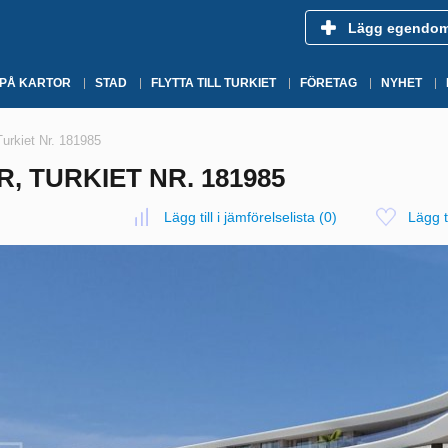
Lägg egendo
 PÅ KARTOR
STAD
FLYTTA TILL TURKIET
FÖRETAG
NYHET
urkiet Nr. 181985
R, TURKIET NR. 181985
Lägg till i jämförelselista
(
0
)
Lägg ti