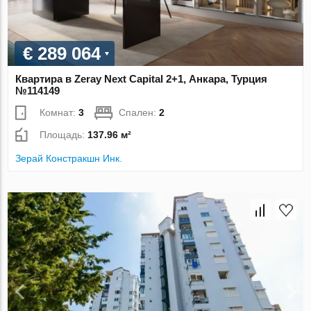
€ 289 064
Квартира в Zeray Next Capital 2+1, Анкара, Турция
№114149
Комнат:
3
Спален:
2
Площадь:
137.96 м²
Зерай Констракшн Инк.