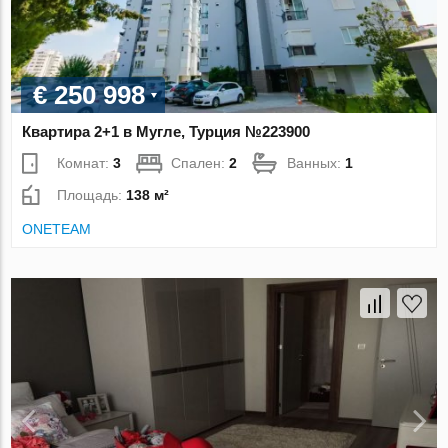
€ 250 998
Квартира 2+1 в Мугле, Турция №223900
Комнат:
3
Спален:
2
Ванных:
1
Площадь:
138 м²
ONETEAM