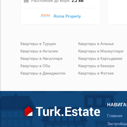
Расстояние до моря:
2.2 км
Roma Property
Квартиры в Турции
Квартиры в Аланье
Квартиры в Анталии
Квартиры в Махмутларе
Квартиры в Авсалларе
Квартиры в Каргыджаке
Квартиры в Оба
Квартиры в Кемере
Квартиры в Джикджилли
Квартиры в Фетхие
НАВИГА
Главная
Застройщ