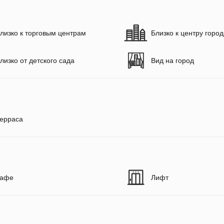
лизко к торговым центрам
Близко к центру горо
лизко от детского сада
Вид на город
ерраса
афе
Лифт