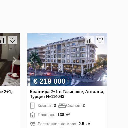
€ 219 000
e 2+1,
Квартира 2+1 в Газипаше, Анталья,
Турция №114043
Комнат:
3
Спален:
2
Площадь:
138 м²
Расстояние до моря:
2.5 км