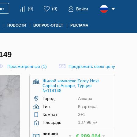
кт
(
0
)
(
0
)
Войти
НОВОСТИ
ВОПРОС-ОТВЕТ
РЕКЛАМА
149
Просмотренные (1)
Предложить свою цену
Жилой комплекс Zeray Next
Capital в Анкаре, Турция
№114148
Город
Анкара
Тип
Квартира
Комнат
2+1
Площадь
137.96 м²
полная
€ 289 064