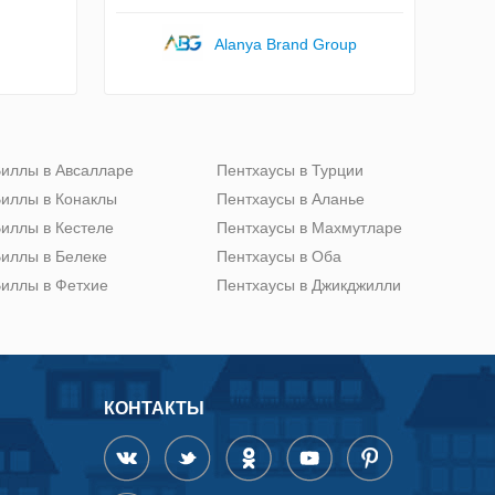
Alanya Brand Group
иллы в Авсалларе
Пентхаусы в Турции
иллы в Конаклы
Пентхаусы в Аланье
иллы в Кестеле
Пентхаусы в Махмутларе
иллы в Белеке
Пентхаусы в Оба
иллы в Фетхие
Пентхаусы в Джикджилли
КОНТАКТЫ