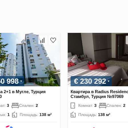
50 998
€ 230 292
а 2+1 в Мугле, Турция
Квартира в Radius Residenc
0
Стамбул, Турция №97069
ат:
3
Спален:
2
Комнат:
3
Спален:
2
ных:
1
Площадь:
138 м²
Площадь:
138 м²