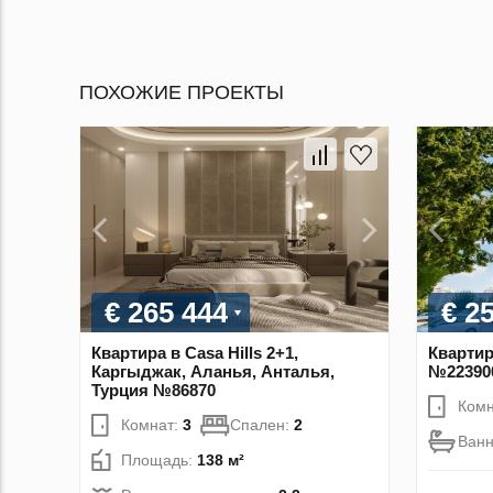
ПОХОЖИЕ ПРОЕКТЫ
€ 265 444
€ 2
Квартира в Casa Hills 2+1,
Квартир
Каргыджак, Аланья, Анталья,
№22390
Турция №86870
Комн
Комнат:
3
Спален:
2
Ван
Площадь:
138 м²