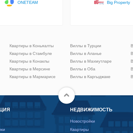
ONETEAM
Big Property
Квартиры в Коньяалты
Виллы в Турции
В
Квартиры в Стамбуле
Виллы в Аланье
В
Квартиры в Конаклы
Виллы в Махмутларе
В
Квартиры в Мерсине
Виллы в Оба
В
Квартиры в Мармарисе
Виллы в Каргыджаке
В
ЦИЯ
НЕДВИЖИМОСТЬ
Новостройки
ики
Квартиры