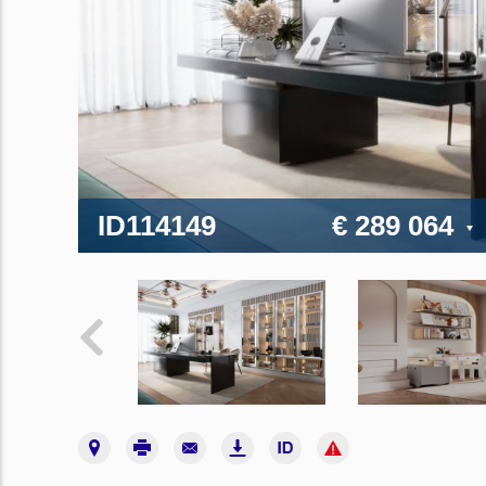
ID114149
€ 289 064