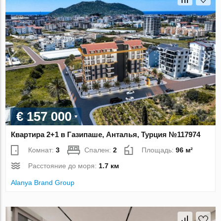
€ 157 000
Квартира 2+1 в Газипаше, Анталья, Турция №117974
Комнат:
3
Спален:
2
Площадь:
96 м²
Расстояние до моря:
1.7 км
Alanya Brand Group