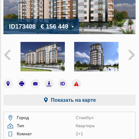
ID173408
€ 156 449
Показать на карте
Город
Стамбул
Тип
Квартира
Комнат
2+1