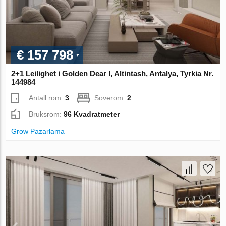
€ 157 798
2+1 Leilighet i Golden Dear I, Altintash, Antalya, Tyrkia Nr.
144984
Antall rom:
3
Soverom:
2
Bruksrom:
96 Kvadratmeter
Grow Pazarlama