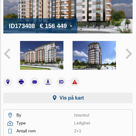
ID173408
€ 156 449
Vis på kart
By
Istanbul
Type
Leilighet
Antall rom
2+1