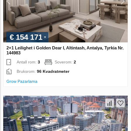
€ 154 171
2+1 Leilighet i Golden Dear I, Altintash, Antalya, Tyrkia Nr.
144983
Antall rom:
3
Soverom:
2
Bruksrom:
96 Kvadratmeter
Grow Pazarlama