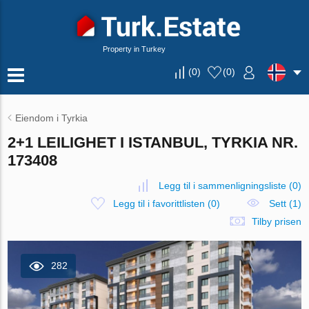
Property in Turkey
(
0
)
(
0
)
Eiendom i Tyrkia
2+1 LEILIGHET I ISTANBUL, TYRKIA NR.
173408
Legg til i sammenligningsliste
(
0
)
Legg til i favorittlisten
(
0
)
Sett (1)
Tilby prisen
282