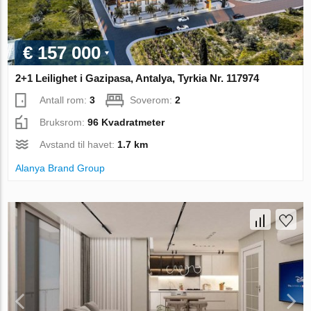
€ 157 000
2+1 Leilighet i Gazipasa, Antalya, Tyrkia Nr. 117974
Antall rom:
3
Soverom:
2
Bruksrom:
96 Kvadratmeter
Avstand til havet:
1.7 km
Alanya Brand Group