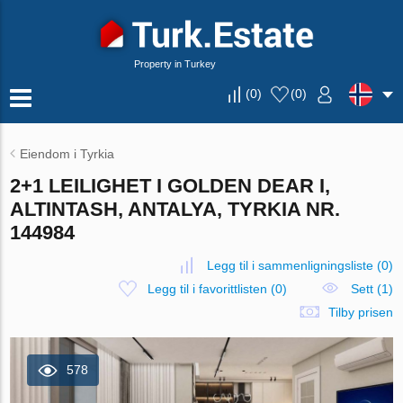
Property in Turkey
(
0
)
(
0
)
Eiendom i Tyrkia
2+1 LEILIGHET I GOLDEN DEAR I,
ALTINTASH, ANTALYA, TYRKIA NR.
144984
Legg til i sammenligningsliste
(
0
)
Legg til i favorittlisten
(
0
)
Sett (1)
Tilby prisen
578