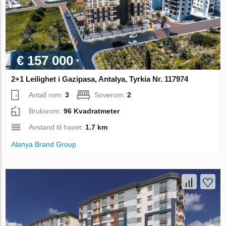
€ 157 000
2+1 Leilighet i Gazipasa, Antalya, Tyrkia Nr. 117974
Antall rom:
3
Soverom:
2
Bruksrom:
96 Kvadratmeter
Avstand til havet:
1.7 km
Alanya Brand Group