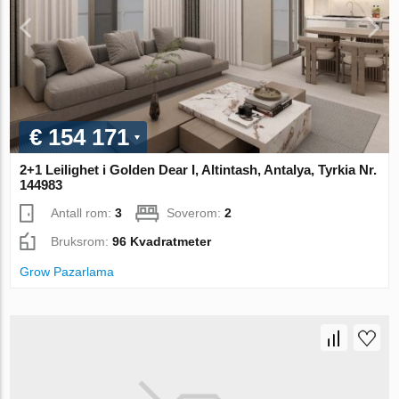
€ 154 171
2+1 Leilighet i Golden Dear I, Altintash, Antalya, Tyrkia Nr.
144983
Antall rom:
3
Soverom:
2
Bruksrom:
96 Kvadratmeter
Grow Pazarlama