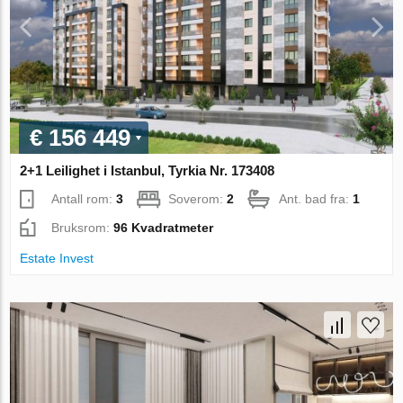
€ 156 449
2+1 Leilighet i Istanbul, Tyrkia Nr. 173408
Antall rom:
3
Soverom:
2
Ant. bad fra:
1
Bruksrom:
96 Kvadratmeter
Estate Invest