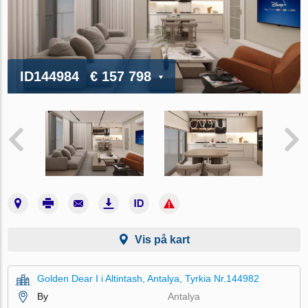
ID144984
€ 157 798
Vis på kart
Golden Dear I i Altintash, Antalya, Tyrkia Nr.144982
By
Antalya