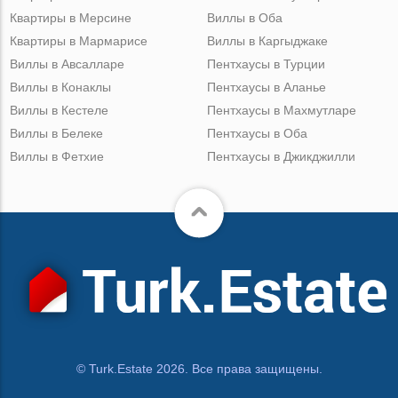
Квартиры в Мерсине
Виллы в Оба
Квартиры в Мармарисе
Виллы в Каргыджаке
Виллы в Авсалларе
Пентхаусы в Турции
Виллы в Конаклы
Пентхаусы в Аланье
Виллы в Кестеле
Пентхаусы в Махмутларе
Виллы в Белеке
Пентхаусы в Оба
Виллы в Фетхие
Пентхаусы в Джикджилли
© Turk.Estate 2026. Все права защищены.