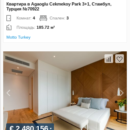
Квартира в Agaoglu Cekmekoy Park 3+1, Стамбул,
Турция №70922
Комнат:
4
Спален:
3
Площадь:
185.72 м²
Motto Turkey
€ 2 480 156