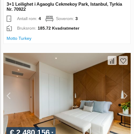
3+1 Leilighet i Agaoglu Cekmekoy Park, Istanbul, Tyrkia
Nr. 70922
Antall rom:
4
Soverom:
3
Bruksrom:
185.72 Kvadratmeter
Motto Turkey
€ 2 480 156