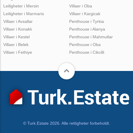
Leiligheter i Mersin
Villaer i Oba
Leiligheter i Marmaris
Villaer i Kargicak
Villaer i Avsallar
Penthouse i Tyrkia
Villaer i Konaklı
Penthouse i Alanya
Villaer i Kestel
Penthouse i Mahmutlar
Villaer i Belek
Penthouse i Oba
Villaer i Fethiye
Penthouse i Cikcilli
© Turk.Estate 2026. Alle rettigheter forbeholdt.