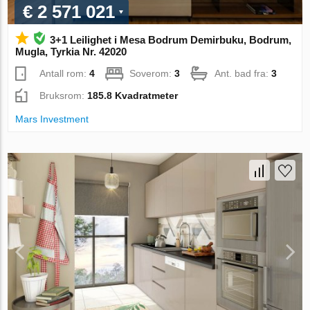
€ 2 571 021
3+1 Leilighet i Mesa Bodrum Demirbuku, Bodrum,
Mugla, Tyrkia Nr. 42020
Antall rom:
4
Soverom:
3
Ant. bad fra:
3
Bruksrom:
185.8 Kvadratmeter
Mars Investment