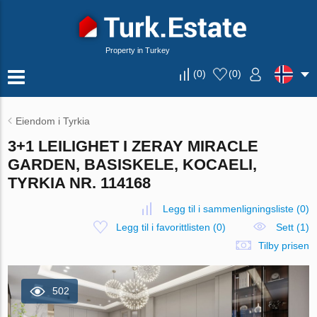
Property in Turkey
(
0
)
(
0
)
Eiendom i Tyrkia
3+1 LEILIGHET I ZERAY MIRACLE
GARDEN, BASISKELE, KOCAELI,
TYRKIA NR. 114168
Legg til i sammenligningsliste
(
0
)
Legg til i favorittlisten
(
0
)
Sett (1)
Tilby prisen
502