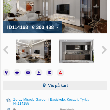
ID114168
€ 300 488
Vis på kart
Zeray Miracle Garden i Basiskele, Kocaeli, Tyrkia
Nr.114155
By
Basiskele