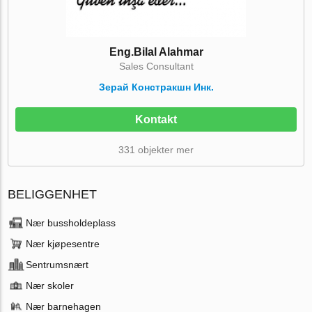
Eng.Bilal Alahmar
Sales Consultant
Зерай Констракшн Инк.
Kontakt
331 objekter mer
BELIGGENHET
Nær bussholdeplass
Nær kjøpesentre
Sentrumsnært
Nær skoler
Nær barnehagen