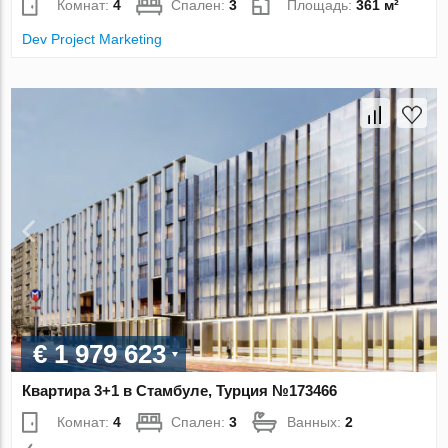
Комнат:
4
Спален:
3
Площадь:
361 м²
Dev Project Marketing
€ 1 979 623
Квартира 3+1 в Стамбуле, Турция №173466
Комнат:
4
Спален:
3
Ванных:
2