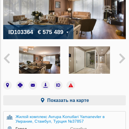
ID103364
€ 575 489
Показать на карте
Жилой комплекс Avrupa Konutlari Yamanevler в
Умрание, Стамбул, Турция №37857
Город
Стамбул