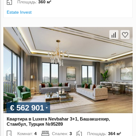
Площадь:
360 м²
Estate Invest
€ 562 901
Квартира в Luxera Nevbahar 3+1, Башакшехир,
Стамбул, Турция №95289
Комнат:
4
Спален:
3
Площадь:
364 м²