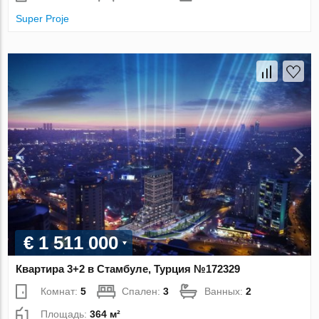
Super Proje
€ 1 511 000
Квартира 3+2 в Стамбуле, Турция №172329
Комнат:
5
Спален:
3
Ванных:
2
Площадь:
364 м²