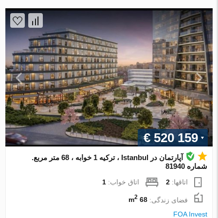
€ 520 159
آپارتمان در Istanbul ، ترکیه 1 خوابه ، 68 متر مربع.
شماره 81940
اتاقها:
2
اتاق خواب:
1
2
فضای زندگی:
68 m
FOA Invest