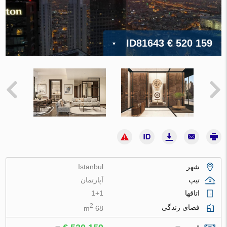
ID81643
€ 520 159
شهر
Istanbul
تیپ
آپارتمان
اتاقها
1+1
2
فضای زندگی
68 m