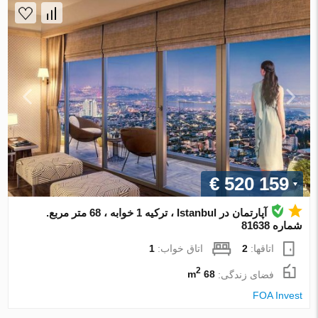
€ 520 159
آپارتمان در Istanbul ، ترکیه 1 خوابه ، 68 متر مربع.
شماره 81638
اتاقها:
2
اتاق خواب:
1
2
فضای زندگی:
68 m
FOA Invest