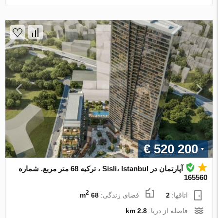
€ 520 200
آپارتمان در Sisli، Istanbul ، ترکیه 68 متر مربع. شماره
165560
2
اتاقها:
2
فضای زندگی:
68 m
فاصله از دریا:
2.8 km