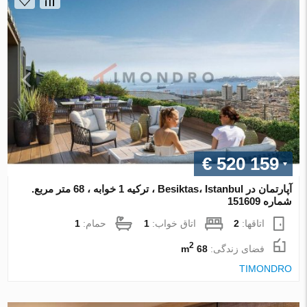
€ 520 159
آپارتمان در Besiktas، Istanbul ، ترکیه 1 خوابه ، 68 متر مربع.
شماره 151609
اتاقها:
2
اتاق خواب:
1
حمام:
1
2
فضای زندگی:
68 m
TIMONDRO